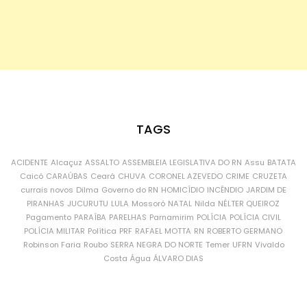
TAGS
ACIDENTE
Alcaçuz
ASSALTO
ASSEMBLEIA LEGISLATIVA DO RN
Assu
BATATA
Caicó
CARAÚBAS
Ceará
CHUVA
CORONEL AZEVEDO
CRIME
CRUZETA
currais novos
Dilma
Governo do RN
HOMICÍDIO
INCÊNDIO
JARDIM DE
PIRANHAS
JUCURUTU
LULA
Mossoró
NATAL
Nilda
NÉLTER QUEIROZ
Pagamento
PARAÍBA
PARELHAS
Parnamirim
POLÍCIA
POLÍCIA CIVIL
POLÍCIA MILITAR
Política
PRF
RAFAEL MOTTA
RN
ROBERTO GERMANO
Robinson Faria
Roubo
SERRA NEGRA DO NORTE
Temer
UFRN
Vivaldo
Costa
Água
ÁLVARO DIAS