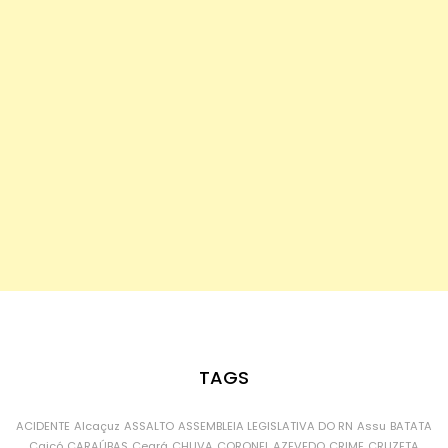
TAGS
ACIDENTE
Alcaçuz
ASSALTO
ASSEMBLEIA LEGISLATIVA DO RN
Assu
BATATA
Caicó
CARAÚBAS
Ceará
CHUVA
CORONEL AZEVEDO
CRIME
CRUZETA