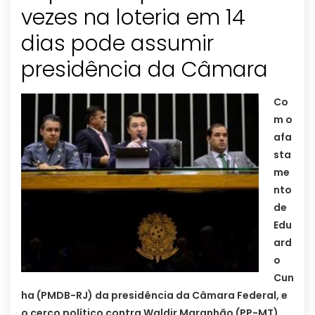
vezes na loteria em 14
dias pode assumir
presidência da Câmara
Co
m o
afa
sta
me
nto
de
Edu
ard
o
Cun
ha (PMDB-RJ) da presidência da Câmara Federal, e
o cerco político contra Waldir Maranhão (PP-MT)