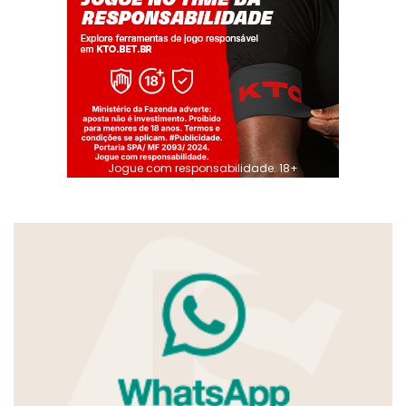
Jogue com responsabilidade. 18+