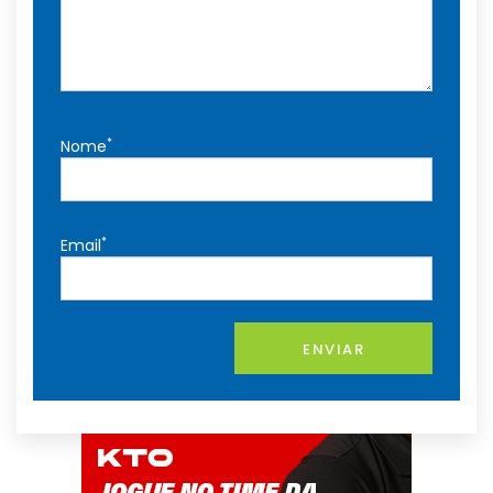
*
Nome
*
Email
ENVIAR