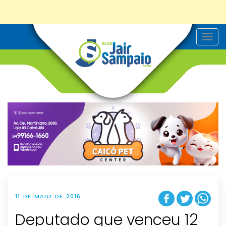
T
o
g
g
l
e
n
a
v
i
g
a
t
i
o
n
11 DE MAIO DE 2016
Deputado que venceu 12