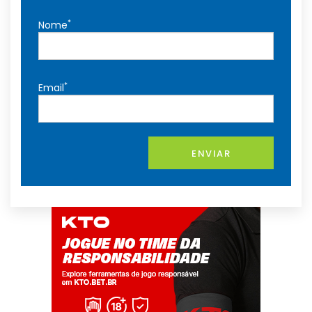
*
Nome
*
Email
ENVIAR