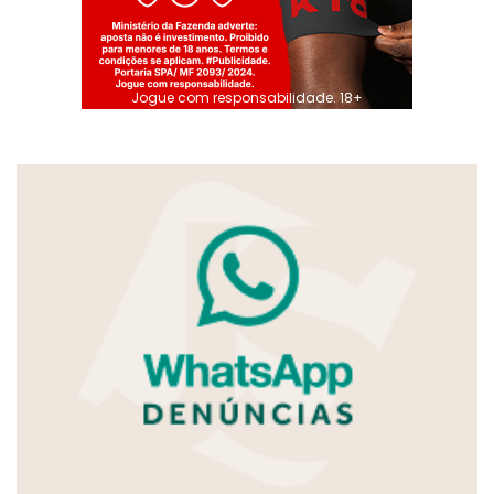
Jogue com responsabilidade. 18+