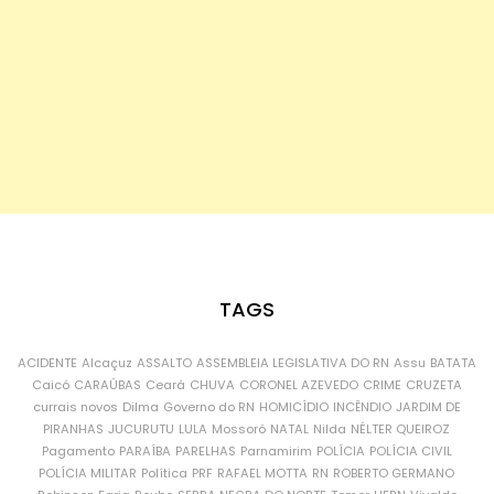
TAGS
ACIDENTE
Alcaçuz
ASSALTO
ASSEMBLEIA LEGISLATIVA DO RN
Assu
BATATA
Caicó
CARAÚBAS
Ceará
CHUVA
CORONEL AZEVEDO
CRIME
CRUZETA
currais novos
Dilma
Governo do RN
HOMICÍDIO
INCÊNDIO
JARDIM DE
PIRANHAS
JUCURUTU
LULA
Mossoró
NATAL
Nilda
NÉLTER QUEIROZ
Pagamento
PARAÍBA
PARELHAS
Parnamirim
POLÍCIA
POLÍCIA CIVIL
POLÍCIA MILITAR
Política
PRF
RAFAEL MOTTA
RN
ROBERTO GERMANO