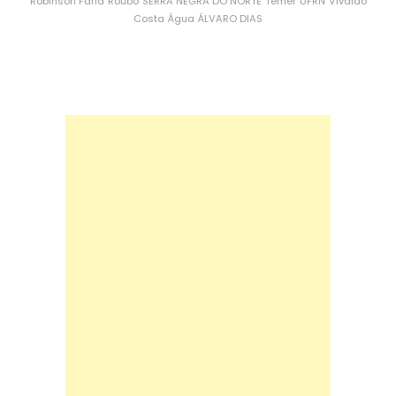
Robinson Faria
Roubo
SERRA NEGRA DO NORTE
Temer
UFRN
Vivaldo
Costa
Água
ÁLVARO DIAS