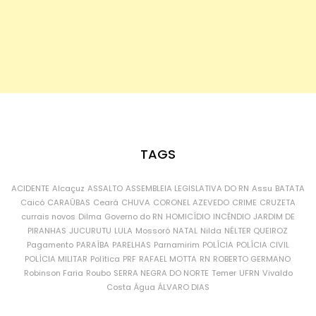
TAGS
ACIDENTE
Alcaçuz
ASSALTO
ASSEMBLEIA LEGISLATIVA DO RN
Assu
BATATA
Caicó
CARAÚBAS
Ceará
CHUVA
CORONEL AZEVEDO
CRIME
CRUZETA
currais novos
Dilma
Governo do RN
HOMICÍDIO
INCÊNDIO
JARDIM DE
PIRANHAS
JUCURUTU
LULA
Mossoró
NATAL
Nilda
NÉLTER QUEIROZ
Pagamento
PARAÍBA
PARELHAS
Parnamirim
POLÍCIA
POLÍCIA CIVIL
POLÍCIA MILITAR
Política
PRF
RAFAEL MOTTA
RN
ROBERTO GERMANO
Robinson Faria
Roubo
SERRA NEGRA DO NORTE
Temer
UFRN
Vivaldo
Costa
Água
ÁLVARO DIAS