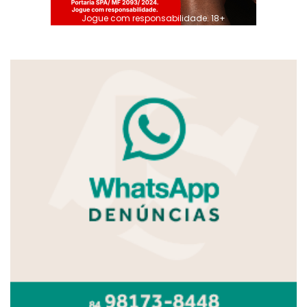
Jogue com responsabilidade. 18+