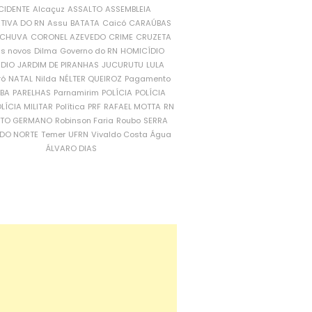
CIDENTE
Alcaçuz
ASSALTO
ASSEMBLEIA
ATIVA DO RN
Assu
BATATA
Caicó
CARAÚBAS
CHUVA
CORONEL AZEVEDO
CRIME
CRUZETA
is novos
Dilma
Governo do RN
HOMICÍDIO
NDIO
JARDIM DE PIRANHAS
JUCURUTU
LULA
ró
NATAL
Nilda
NÉLTER QUEIROZ
Pagamento
ÍBA
PARELHAS
Parnamirim
POLÍCIA
POLÍCIA
LÍCIA MILITAR
Política
PRF
RAFAEL MOTTA
RN
RTO GERMANO
Robinson Faria
Roubo
SERRA
DO NORTE
Temer
UFRN
Vivaldo Costa
Água
ÁLVARO DIAS