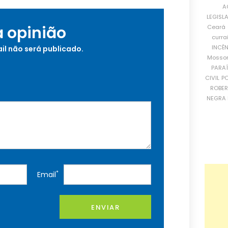
A
LEGISL
a opinião
Ceará
curra
INCÊ
il não será publicado.
Mosso
PARA
CIVIL
PO
ROBE
NEGRA 
*
Email
ENVIAR