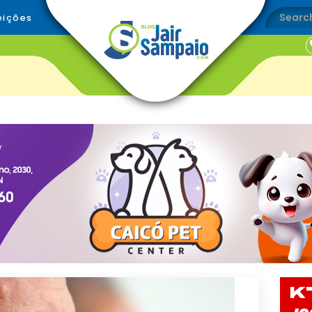
eições