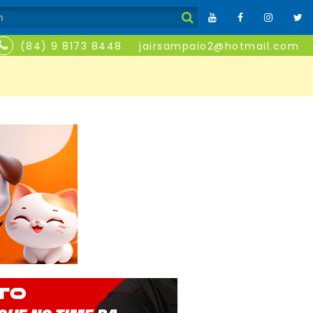
(84) 9 8173 8448
jairsampaio2@hotmail.com