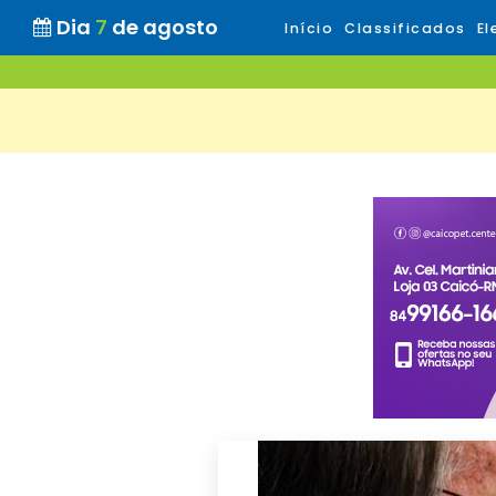
Dia
7
de agosto
Início
Classificados
El