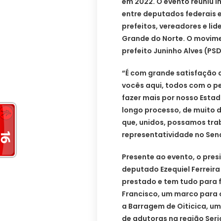
em 2022. O evento reuniu i
entre deputados federais e
prefeitos, vereadores e lid
Grande do Norte. O movimen
prefeito Juninho Alves (PSD
“É com grande satisfação 
vocês aqui, todos com o 
fazer mais por nosso Estad
longo processo, de muito 
que, unidos, possamos trab
representatividade no Sena
Presente ao evento, o pres
deputado Ezequiel Ferreira
prestado e tem tudo para 
Francisco, um marco para o 
a Barragem de Oiticica, um
de adutoras na região Seri