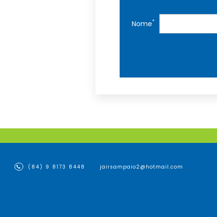
*
Nome
(84) 9 8173 8448
jairsampaio2@hotmail.com