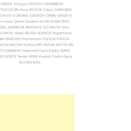
CIDENTE
Alcaçuz
ASSALTO
ASSEMBLEIA
ATIVA DO RN
Assu
BATATA
Caicó
CARAÚBAS
CHUVA
CORONEL AZEVEDO
CRIME
CRUZETA
is novos
Dilma
Governo do RN
HOMICÍDIO
NDIO
JARDIM DE PIRANHAS
JUCURUTU
LULA
ró
NATAL
Nilda
NÉLTER QUEIROZ
Pagamento
ÍBA
PARELHAS
Parnamirim
POLÍCIA
POLÍCIA
LÍCIA MILITAR
Política
PRF
RAFAEL MOTTA
RN
RTO GERMANO
Robinson Faria
Roubo
SERRA
DO NORTE
Temer
UFRN
Vivaldo Costa
Água
ÁLVARO DIAS