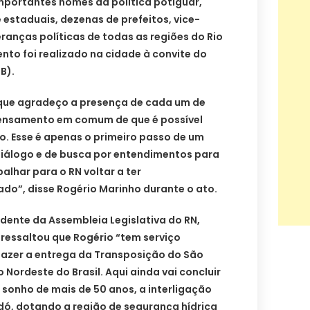
mportantes nomes da política potiguar,
 estaduais, dezenas de prefeitos, vice-
eranças políticas de todas as regiões do Rio
to foi realizado na cidade à convite do
B).
que agradeço a presença de cada um de
pensamento em comum de que é possível
o. Esse é apenas o primeiro passo de um
diálogo e de busca por entendimentos para
alhar para o RN voltar a ter
do”, disse Rogério Marinho durante o ato.
idente da Assembleia Legislativa do RN,
 ressaltou que Rogério “tem serviço
fazer a entrega da Transposição do São
Nordeste do Brasil. Aqui ainda vai concluir
 sonho de mais de 50 anos, a interligação
dó, dotando a região de segurança hídrica