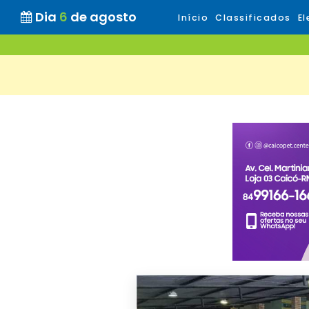
Dia
6
de agosto
Início
Classificados
El