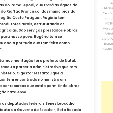
A
as do Ramal Apodi, que trará as águas do
LEGISL
 do Rio São Francisco, dos municípios do
Ceará
região Oeste Potiguar. Rogério tem
curra
produtores rurais, estruturando os
INCÊ
Mosso
grícolas. São serviços prestados e obras
PARA
 para nosso povo. Rogério tem se
CIVIL
PO
u apoio por tudo que tem feito como
ROBE
”.
NEGRA 
 movimentação foi o prefeito de Natal,
stacou a parceria administrativa que tem
istério. O gestor ressaltou que a
guar tem encontrado no ministro um
a por recursos que estão permitindo obras
ção natalense.
 os deputados federais Benes Leocádio
idato ao Governo do Estado -, Beto Rosado