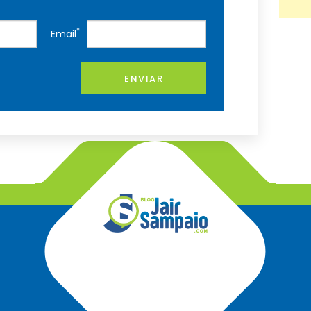
*
Email
ENVIAR