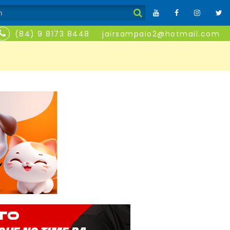
(84) 9 8173 8448
jairsampaio2@hotmail.com