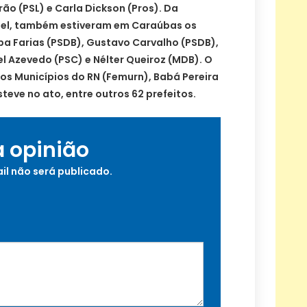
rão (PSL) e Carla Dickson (Pros). Da
iel, também estiveram em Caraúbas os
 Farias (PSDB), Gustavo Carvalho (PSDB),
l Azevedo (PSC) e Nélter Queiroz (MDB). O
os Municípios do RN (Femurn), Babá Pereira
eve no ato, entre outros 62 prefeitos.
a opinião
il não será publicado.