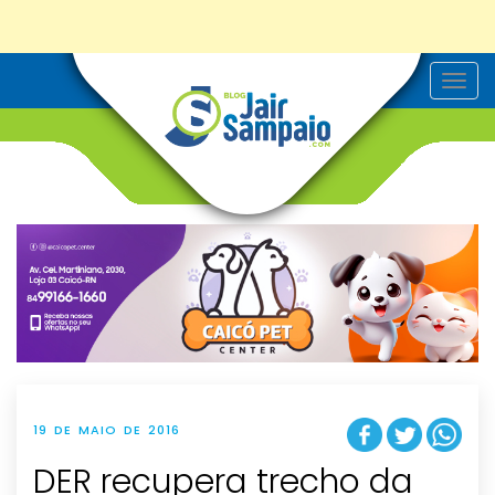
T
o
g
g
l
e
n
a
v
i
g
a
t
i
o
n
19 DE MAIO DE 2016
DER recupera trecho da