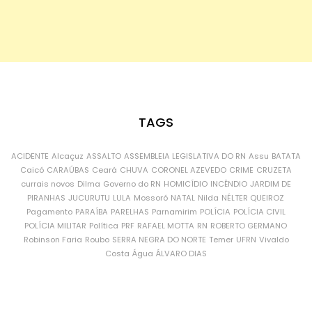
TAGS
ACIDENTE
Alcaçuz
ASSALTO
ASSEMBLEIA LEGISLATIVA DO RN
Assu
BATATA
Caicó
CARAÚBAS
Ceará
CHUVA
CORONEL AZEVEDO
CRIME
CRUZETA
currais novos
Dilma
Governo do RN
HOMICÍDIO
INCÊNDIO
JARDIM DE
PIRANHAS
JUCURUTU
LULA
Mossoró
NATAL
Nilda
NÉLTER QUEIROZ
Pagamento
PARAÍBA
PARELHAS
Parnamirim
POLÍCIA
POLÍCIA CIVIL
POLÍCIA MILITAR
Política
PRF
RAFAEL MOTTA
RN
ROBERTO GERMANO
Robinson Faria
Roubo
SERRA NEGRA DO NORTE
Temer
UFRN
Vivaldo
Costa
Água
ÁLVARO DIAS