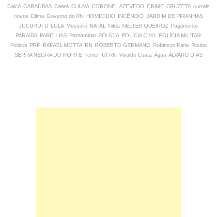
Caicó
CARAÚBAS
Ceará
CHUVA
CORONEL AZEVEDO
CRIME
CRUZETA
currais
novos
Dilma
Governo do RN
HOMICÍDIO
INCÊNDIO
JARDIM DE PIRANHAS
JUCURUTU
LULA
Mossoró
NATAL
Nilda
NÉLTER QUEIROZ
Pagamento
PARAÍBA
PARELHAS
Parnamirim
POLÍCIA
POLÍCIA CIVIL
POLÍCIA MILITAR
Política
PRF
RAFAEL MOTTA
RN
ROBERTO GERMANO
Robinson Faria
Roubo
SERRA NEGRA DO NORTE
Temer
UFRN
Vivaldo Costa
Água
ÁLVARO DIAS