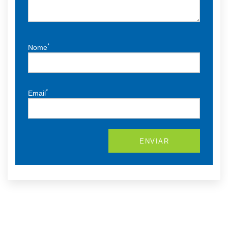
*
Nome
*
Email
ENVIAR