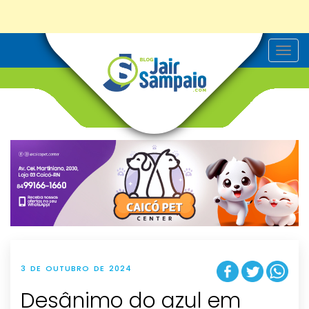
T
o
g
g
l
e
n
a
v
i
g
a
t
i
o
n
3 DE OUTUBRO DE 2024
Desânimo do azul em