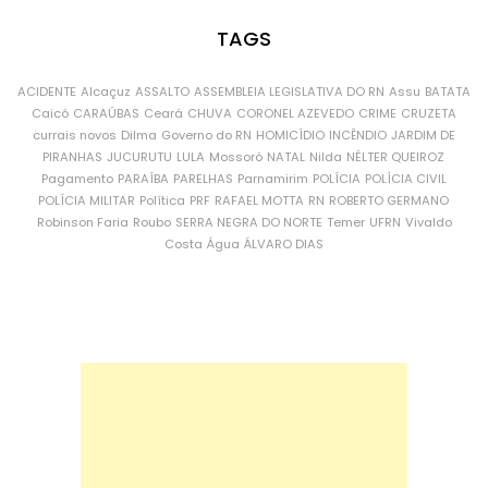
TAGS
ACIDENTE
Alcaçuz
ASSALTO
ASSEMBLEIA LEGISLATIVA DO RN
Assu
BATATA
Caicó
CARAÚBAS
Ceará
CHUVA
CORONEL AZEVEDO
CRIME
CRUZETA
currais novos
Dilma
Governo do RN
HOMICÍDIO
INCÊNDIO
JARDIM DE
PIRANHAS
JUCURUTU
LULA
Mossoró
NATAL
Nilda
NÉLTER QUEIROZ
Pagamento
PARAÍBA
PARELHAS
Parnamirim
POLÍCIA
POLÍCIA CIVIL
POLÍCIA MILITAR
Política
PRF
RAFAEL MOTTA
RN
ROBERTO GERMANO
Robinson Faria
Roubo
SERRA NEGRA DO NORTE
Temer
UFRN
Vivaldo
Costa
Água
ÁLVARO DIAS