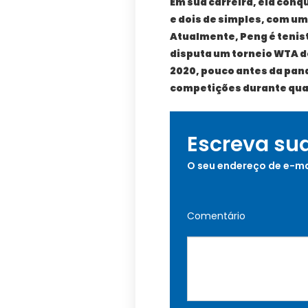
Em sua carreira, ela conq
e dois de simples, com u
Atualmente, Peng é tenist
disputa um torneio WTA de
2020, pouco antes da pan
competições durante qua
Escreva su
O seu endereço de e-ma
Comentário