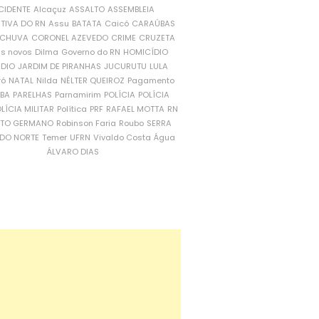
CIDENTE
Alcaçuz
ASSALTO
ASSEMBLEIA
ATIVA DO RN
Assu
BATATA
Caicó
CARAÚBAS
CHUVA
CORONEL AZEVEDO
CRIME
CRUZETA
is novos
Dilma
Governo do RN
HOMICÍDIO
NDIO
JARDIM DE PIRANHAS
JUCURUTU
LULA
ró
NATAL
Nilda
NÉLTER QUEIROZ
Pagamento
ÍBA
PARELHAS
Parnamirim
POLÍCIA
POLÍCIA
LÍCIA MILITAR
Política
PRF
RAFAEL MOTTA
RN
RTO GERMANO
Robinson Faria
Roubo
SERRA
DO NORTE
Temer
UFRN
Vivaldo Costa
Água
ÁLVARO DIAS