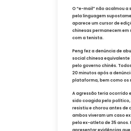
O “e-mail” não acalmou a 
pela linguagem supostamen
aparece um cursor de ediç
chinesas permanecem em s
com a tenista.
Peng fez a denúncia de ab
social chinesa equivalente
pelo governo chinês. Todo
20 minutos após a denúncia
plataforma, bem como os n
A agressão teria ocorrido e
sido coagida pelo político,
resistiu e chorou antes de
ambos viveram um caso ex
pela ex-atleta de 35 anos.
apresentar evidências que