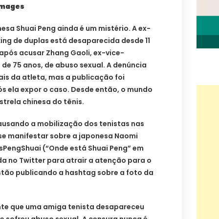
Images
nesa Shuai Peng ainda é um mistério. A ex-
ing de duplas está desaparecida desde 11
após acusar Zhang Gaoli, ex-vice-
 de 75 anos, de abuso sexual. A denúncia
ais da atleta, mas a publicação foi
 ela expor o caso. Desde então, o mundo
strela chinesa do tênis.
usando a mobilização dos tenistas nas
a se manifestar sobre a japonesa Naomi
sPengShuai (“Onde está Shuai Peng” em
da no Twitter para atrair a atenção para o
stão publicando a hashtag sobre a foto da
nte que uma amiga tenista desapareceu