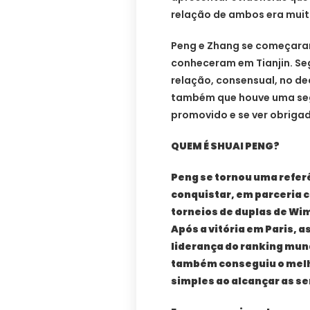
relação de ambos era muito
Peng e Zhang se começaram
conheceram em Tianjin. Seg
relação, consensual, no de
também que houve uma seg
promovido e se ver obrigad
QUEM É SHUAI PENG?
Peng se tornou uma refer
conquistar, em parceria 
torneios de duplas de Wim
Após a vitória em Paris,
liderança do ranking mun
também conseguiu o melh
simples ao alcançar as se