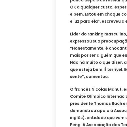
pouco depois de revelar qu
OK a qualquer custo, esper
e bem. Estou em choque co
e luz para ela”, escreveu 
Líder do ranking masculino
expressou sua preocupaçã
“Honestamente, é chocante
mais por ser alguém que eu
Não há muito o que dizer, 
que esteja bem. É terrível.
sente”, comentou.
O francês Nicolas Mahut, e
Comitê Olímpico Internaci
presidente Thomas Bach em 
demonstrou apoio à Associ
inglês), entidade que vem
Peng. A Associação dos Ten