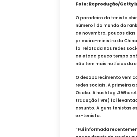
Foto: Reprodução/Getty 
O paradeiro da tenista chi
número 1 do mundo do rank
de novembro, poucos dias 
primeiro-ministro da China
foi relatada nas redes soci
deletada pouco tempo após
não tem mais notícias da e
O desaparecimento vem ca
redes sociais. A primeira 
Osaka. A hashtag #WhereI
tradução livre) foi levanta
assunto. Alguns tenistas e
ex-tenista.
“Fui informada recenteme