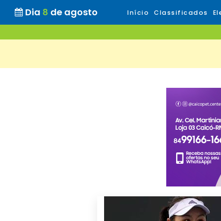
Dia
8
de agosto
Início
Classificados
El