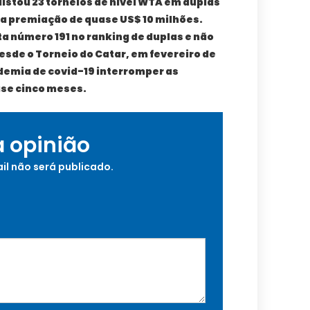
uistou 23 torneios de nível WTA em duplas
ma premiação de quase US$ 10 milhões.
a número 191 no ranking de duplas e não
sde o Torneio do Catar, em fevereiro de
demia de covid-19 interromper as
se cinco meses.
a opinião
il não será publicado.