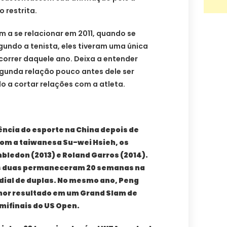
 restrita.
 a se relacionar em 2011, quando se
undo a tenista, eles tiveram uma única
correr daquele ano. Deixa a entender
unda relação pouco antes dele ser
o a cortar relações com a atleta.
ência do esporte na China depois de
com a taiwanesa Su-wei Hsieh, os
bledon (2013) e Roland Garros (2014).
 as duas permaneceram 20 semanas na
dial de duplas. No mesmo ano, Peng
or resultado em um Grand Slam de
mifinais do US Open.