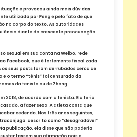
situação e provocou ainda mais dúvidas
te utilizada por Peng e pelo fato de que
ão no corpo do texto. As autoridades
ilêncio diante da crescente preocupação
uso sexual em sua conta na Weibo, rede
 ao Facebook, que é fortemente fiscalizada
s os seus posts foram derrubados cerca de
 e o termo “tênis” foi censurado da
omes da tenista ou de Zhang.
m 2018, de acordo com a tenista. Ela teria
 casado, a fazer sexo. A atleta conta que
 acabar cedendo. Nos três anos seguintes,
traconjugal descrito como “desagradável”
 Na publicação, ela disse que não poderia
 sustentassem sua afirmação pois a