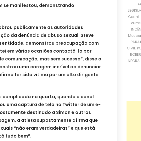
A
ém se manifestou, demonstrando
LEGISL
Ceará
curra
obrou publicamente as autoridades
INCÊ
ação da denúncia de abuso sexual. Steve
Mosso
PARA
 da entidade, demonstrou preocupação com
CIVIL
PO
ntei em várias ocasiões contactá-la por
ROBE
 de comunicação, mas sem sucesso”, disse o
NEGRA 
monstrou uma coragem incrível ao denunciar
afirma ter sido vítima por um alto dirigente
is complicada na quarta, quando o canal
ou uma captura de tela no Twitter de um e-
upostamente destinado a Simon e outros
sagem, a atleta supostamente afirma que
xuais “não eram verdadeiras” e que está
tá tudo bem”.