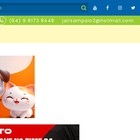
(84) 9 8173 8448
jairsampaio2@hotmail.com