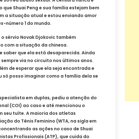
e sofreu abuso sexual. A censura nunca é
o que Shuai Peng e sua família estejam bem
m a situação atual e estou enviando amor
a ex-número 1 do mundo.
, o sérvio Novak Djokovic também
o com a situação da chinesa.
 saber que ela está desaparecida. Ainda
 sempre via no circuito nos últimos anos.
além de esperar que ela seja encontrada e
 Eu só posso imaginar como a família dela se
specialista em duplas, pediu a atenção do
onal (COI) ao caso e até mencionou o
seu tuíte. A maioria dos atletas
ação do Tênis Feminino (WTA, na sigla em
 concentrando as ações no caso de Shuai
istas Profissionais (ATP), que cuida do