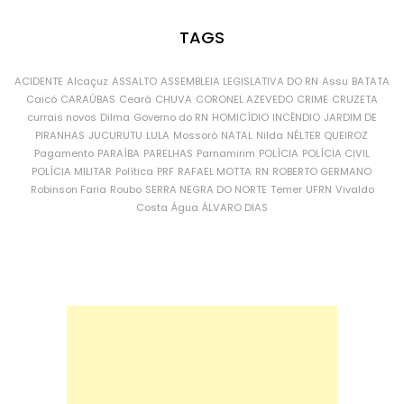
TAGS
ACIDENTE
Alcaçuz
ASSALTO
ASSEMBLEIA LEGISLATIVA DO RN
Assu
BATATA
Caicó
CARAÚBAS
Ceará
CHUVA
CORONEL AZEVEDO
CRIME
CRUZETA
currais novos
Dilma
Governo do RN
HOMICÍDIO
INCÊNDIO
JARDIM DE
PIRANHAS
JUCURUTU
LULA
Mossoró
NATAL
Nilda
NÉLTER QUEIROZ
Pagamento
PARAÍBA
PARELHAS
Parnamirim
POLÍCIA
POLÍCIA CIVIL
POLÍCIA MILITAR
Política
PRF
RAFAEL MOTTA
RN
ROBERTO GERMANO
Robinson Faria
Roubo
SERRA NEGRA DO NORTE
Temer
UFRN
Vivaldo
Costa
Água
ÁLVARO DIAS