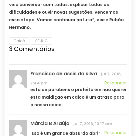
veio conversar com todos, explicar todas as
dificuldades e ouvir novas sugestões. Vencemos
essa etapa. Vamos continuar na luta”, disse Rubão
Hermano.
Caicó
SEJUC
3 Comentários
Francisco de assis da silva
jul 7, 2016,
Responder
7:44 pm
esta de parabens o prefeito em nao querer
esta maldiçao em caico é um atraso para
a nossa caico
Márcia B Araújo
jul 7, 2016, 10:17 am
Responder
Isso é um grande absurdo abrir