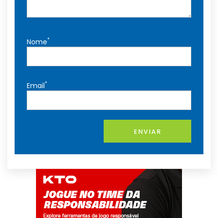
*
Nome
*
Email
ENVIAR