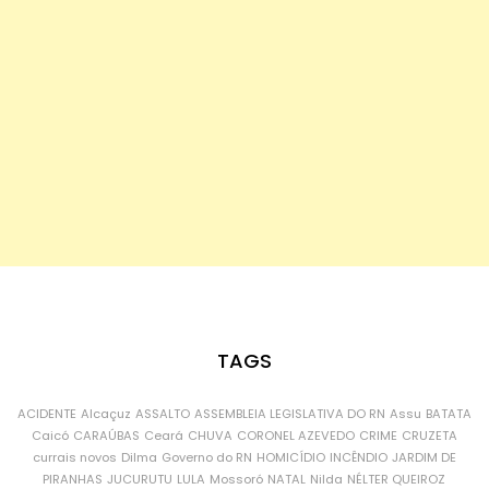
TAGS
ACIDENTE
Alcaçuz
ASSALTO
ASSEMBLEIA LEGISLATIVA DO RN
Assu
BATATA
Caicó
CARAÚBAS
Ceará
CHUVA
CORONEL AZEVEDO
CRIME
CRUZETA
currais novos
Dilma
Governo do RN
HOMICÍDIO
INCÊNDIO
JARDIM DE
PIRANHAS
JUCURUTU
LULA
Mossoró
NATAL
Nilda
NÉLTER QUEIROZ