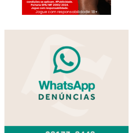
Jogue com responsabilidade. 18+