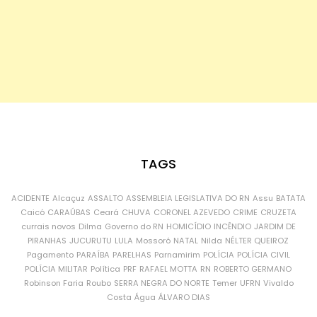
TAGS
ACIDENTE
Alcaçuz
ASSALTO
ASSEMBLEIA LEGISLATIVA DO RN
Assu
BATATA
Caicó
CARAÚBAS
Ceará
CHUVA
CORONEL AZEVEDO
CRIME
CRUZETA
currais novos
Dilma
Governo do RN
HOMICÍDIO
INCÊNDIO
JARDIM DE
PIRANHAS
JUCURUTU
LULA
Mossoró
NATAL
Nilda
NÉLTER QUEIROZ
Pagamento
PARAÍBA
PARELHAS
Parnamirim
POLÍCIA
POLÍCIA CIVIL
POLÍCIA MILITAR
Política
PRF
RAFAEL MOTTA
RN
ROBERTO GERMANO
Robinson Faria
Roubo
SERRA NEGRA DO NORTE
Temer
UFRN
Vivaldo
Costa
Água
ÁLVARO DIAS