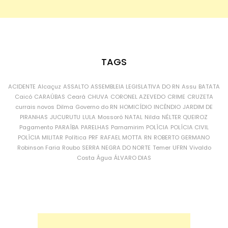
TAGS
ACIDENTE
Alcaçuz
ASSALTO
ASSEMBLEIA LEGISLATIVA DO RN
Assu
BATATA
Caicó
CARAÚBAS
Ceará
CHUVA
CORONEL AZEVEDO
CRIME
CRUZETA
currais novos
Dilma
Governo do RN
HOMICÍDIO
INCÊNDIO
JARDIM DE
PIRANHAS
JUCURUTU
LULA
Mossoró
NATAL
Nilda
NÉLTER QUEIROZ
Pagamento
PARAÍBA
PARELHAS
Parnamirim
POLÍCIA
POLÍCIA CIVIL
POLÍCIA MILITAR
Política
PRF
RAFAEL MOTTA
RN
ROBERTO GERMANO
Robinson Faria
Roubo
SERRA NEGRA DO NORTE
Temer
UFRN
Vivaldo
Costa
Água
ÁLVARO DIAS