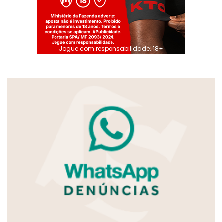
Jogue com responsabilidade. 18+