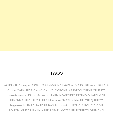
TAGS
ACIDENTE
Alcaçuz
ASSALTO
ASSEMBLEIA LEGISLATIVA DO RN
Assu
BATATA
Caicó
CARAÚBAS
Ceará
CHUVA
CORONEL AZEVEDO
CRIME
CRUZETA
currais novos
Dilma
Governo do RN
HOMICÍDIO
INCÊNDIO
JARDIM DE
PIRANHAS
JUCURUTU
LULA
Mossoró
NATAL
Nilda
NÉLTER QUEIROZ
Pagamento
PARAÍBA
PARELHAS
Parnamirim
POLÍCIA
POLÍCIA CIVIL
POLÍCIA MILITAR
Política
PRF
RAFAEL MOTTA
RN
ROBERTO GERMANO