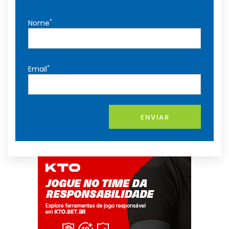
*
Nome
*
Email
ENVIAR