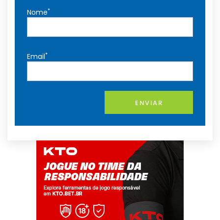
*
Nome
*
Email
ENVIAR