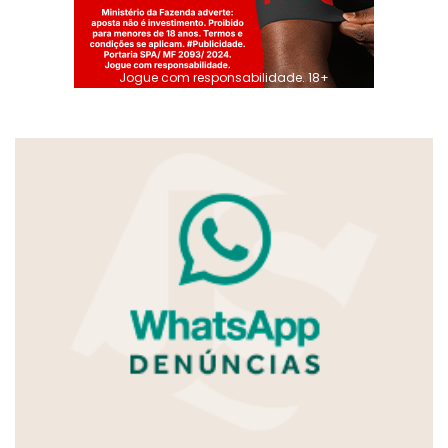
Jogue com responsabilidade. 18+