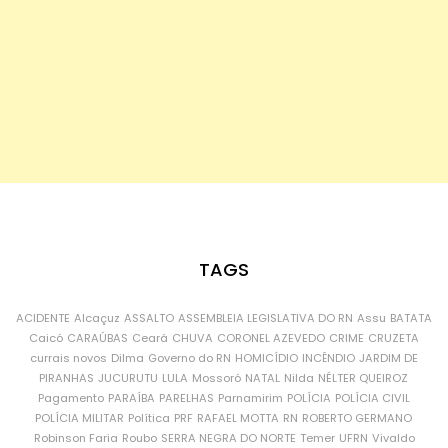
TAGS
ACIDENTE
Alcaçuz
ASSALTO
ASSEMBLEIA LEGISLATIVA DO RN
Assu
BATATA
Caicó
CARAÚBAS
Ceará
CHUVA
CORONEL AZEVEDO
CRIME
CRUZETA
currais novos
Dilma
Governo do RN
HOMICÍDIO
INCÊNDIO
JARDIM DE
PIRANHAS
JUCURUTU
LULA
Mossoró
NATAL
Nilda
NÉLTER QUEIROZ
Pagamento
PARAÍBA
PARELHAS
Parnamirim
POLÍCIA
POLÍCIA CIVIL
POLÍCIA MILITAR
Política
PRF
RAFAEL MOTTA
RN
ROBERTO GERMANO
Robinson Faria
Roubo
SERRA NEGRA DO NORTE
Temer
UFRN
Vivaldo