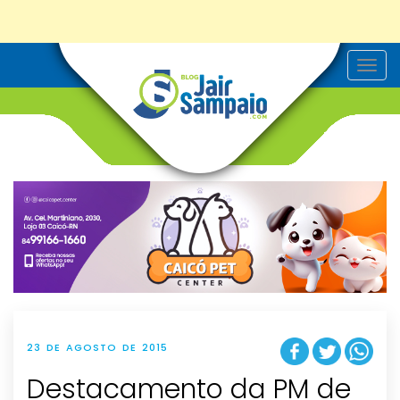
T
o
g
g
l
e
n
a
v
i
g
a
t
i
o
n
23 DE AGOSTO DE 2015
Destacamento da PM de