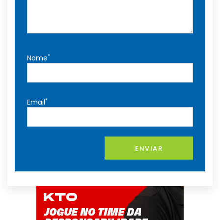
*
Nome
*
Email
ENVIAR