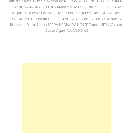
currais novos
Dilma
Governo do RN
HOMICÍDIO
INCÊNDIO
JARDIM DE
PIRANHAS
JUCURUTU
LULA
Mossoró
NATAL
Nilda
NÉLTER QUEIROZ
Pagamento
PARAÍBA
PARELHAS
Parnamirim
POLÍCIA
POLÍCIA CIVIL
POLÍCIA MILITAR
Política
PRF
RAFAEL MOTTA
RN
ROBERTO GERMANO
Robinson Faria
Roubo
SERRA NEGRA DO NORTE
Temer
UFRN
Vivaldo
Costa
Água
ÁLVARO DIAS