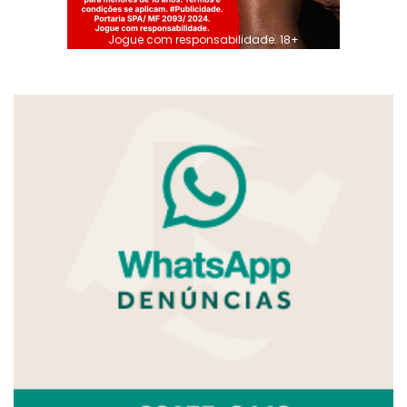
Jogue com responsabilidade. 18+