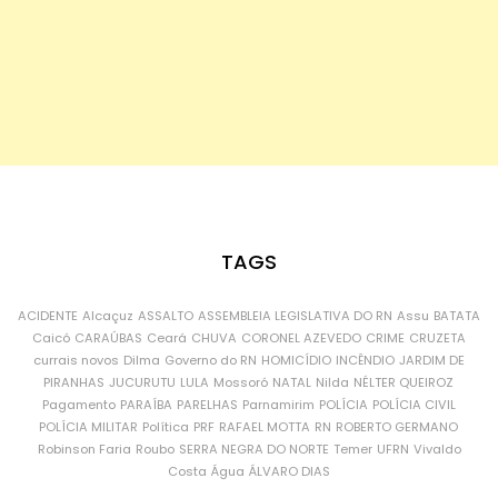
TAGS
ACIDENTE
Alcaçuz
ASSALTO
ASSEMBLEIA LEGISLATIVA DO RN
Assu
BATATA
Caicó
CARAÚBAS
Ceará
CHUVA
CORONEL AZEVEDO
CRIME
CRUZETA
currais novos
Dilma
Governo do RN
HOMICÍDIO
INCÊNDIO
JARDIM DE
PIRANHAS
JUCURUTU
LULA
Mossoró
NATAL
Nilda
NÉLTER QUEIROZ
Pagamento
PARAÍBA
PARELHAS
Parnamirim
POLÍCIA
POLÍCIA CIVIL
POLÍCIA MILITAR
Política
PRF
RAFAEL MOTTA
RN
ROBERTO GERMANO
Robinson Faria
Roubo
SERRA NEGRA DO NORTE
Temer
UFRN
Vivaldo
Costa
Água
ÁLVARO DIAS