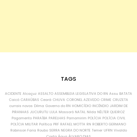
TAGS
ACIDENTE
Alcaçuz
ASSALTO
ASSEMBLEIA LEGISLATIVA DO RN
Assu
BATATA
Caicó
CARAÚBAS
Ceará
CHUVA
CORONEL AZEVEDO
CRIME
CRUZETA
currais novos
Dilma
Governo do RN
HOMICÍDIO
INCÊNDIO
JARDIM DE
PIRANHAS
JUCURUTU
LULA
Mossoró
NATAL
Nilda
NÉLTER QUEIROZ
Pagamento
PARAÍBA
PARELHAS
Parnamirim
POLÍCIA
POLÍCIA CIVIL
POLÍCIA MILITAR
Política
PRF
RAFAEL MOTTA
RN
ROBERTO GERMANO
Robinson Faria
Roubo
SERRA NEGRA DO NORTE
Temer
UFRN
Vivaldo
Costa
Água
ÁLVARO DIAS