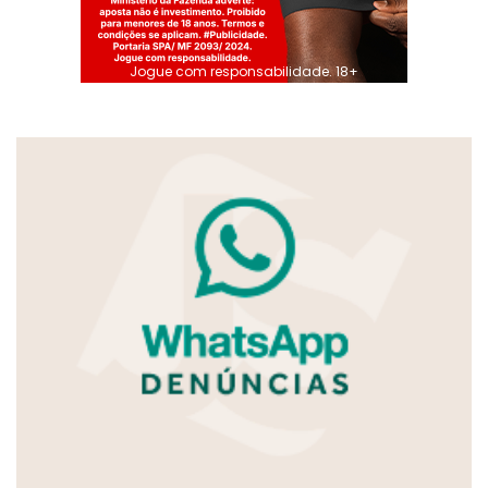
Jogue com responsabilidade. 18+