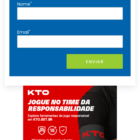
*
Nome
*
Email
ENVIAR