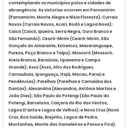
contemplando os municípios polos e cidades de
abrangência. As vistorias ocorrem em Parnamirim
(Parnamirim, Monte Alegre e Nísia Floresta); Currais
Novos (Currais Novos, Acari, Bodó e Lagoa Nova);
Caicó (Caicó, Ipueira, Serra Negra, Ouro Branco e
São Fernando); Ceará-Mirim (Ceará-Mirim, São
Gonçalo do Amarante, Extremoz, Maxaranguape,
Pureza, Poço Branco e Taípu); Mossoró (Mossoró,
Areia Branca, Baraúnas, Upanema e Campo
Grande); Assú (Assú, Alto dos Rodrigues,
Carnaubais, Ipanguaçu, Itajá, Macau, Paraú e
Pendências); Parelhas (Parelhas e Carnaúba dos
Dantas); Alexandria (Alexandria, Antônio Martins e
João Dias); São Paulo do Potengi (São Paulo do
Potengi, Barcelona, Caiçara do Rio dos Ventos,
Lagoa D’anta e Lagoa de Velhos); e Nova Cruz (Nova
Cruz, Boa Saúde, Brejinho, Lagoa de Pedra,
Montanhas, Monte das Gameleiras e Passa e Fica).