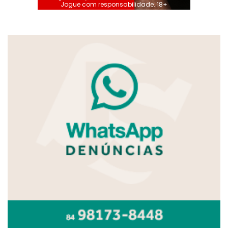
Jogue com responsabilidade. 18+