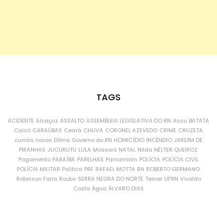
TAGS
ACIDENTE
Alcaçuz
ASSALTO
ASSEMBLEIA LEGISLATIVA DO RN
Assu
BATATA
Caicó
CARAÚBAS
Ceará
CHUVA
CORONEL AZEVEDO
CRIME
CRUZETA
currais novos
Dilma
Governo do RN
HOMICÍDIO
INCÊNDIO
JARDIM DE
PIRANHAS
JUCURUTU
LULA
Mossoró
NATAL
Nilda
NÉLTER QUEIROZ
Pagamento
PARAÍBA
PARELHAS
Parnamirim
POLÍCIA
POLÍCIA CIVIL
POLÍCIA MILITAR
Política
PRF
RAFAEL MOTTA
RN
ROBERTO GERMANO
Robinson Faria
Roubo
SERRA NEGRA DO NORTE
Temer
UFRN
Vivaldo
Costa
Água
ÁLVARO DIAS