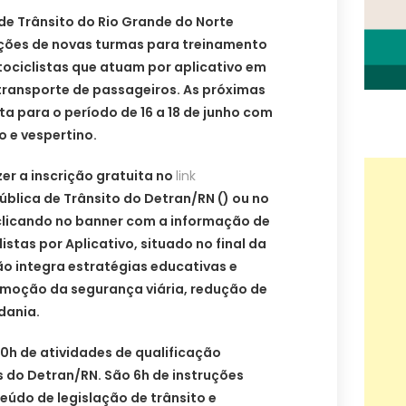
e Trânsito do Rio Grande do Norte
rições de novas turmas para treinamento
tociclistas que atuam por aplicativo em
transporte de passageiros. As próximas
a para o período de 16 a 18 de junho com
 e vespertino.
er a inscrição gratuita no
link
ública de Trânsito do Detran/RN () ou no
 clicando no banner com a informação de
stas por Aplicativo, situado no final da
ção integra estratégias educativas e
omoção da segurança viária, redução de
adania.
0h de atividades de qualificação
s do Detran/RN. São 6h de instruções
údo de legislação de trânsito e