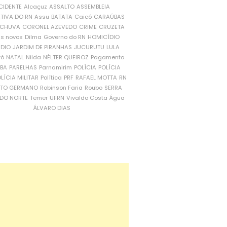
CIDENTE
Alcaçuz
ASSALTO
ASSEMBLEIA
ATIVA DO RN
Assu
BATATA
Caicó
CARAÚBAS
CHUVA
CORONEL AZEVEDO
CRIME
CRUZETA
is novos
Dilma
Governo do RN
HOMICÍDIO
NDIO
JARDIM DE PIRANHAS
JUCURUTU
LULA
ró
NATAL
Nilda
NÉLTER QUEIROZ
Pagamento
ÍBA
PARELHAS
Parnamirim
POLÍCIA
POLÍCIA
LÍCIA MILITAR
Política
PRF
RAFAEL MOTTA
RN
RTO GERMANO
Robinson Faria
Roubo
SERRA
DO NORTE
Temer
UFRN
Vivaldo Costa
Água
ÁLVARO DIAS