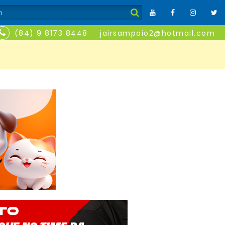
(84) 9 8173 8448
jairsampaio2@hotmail.com