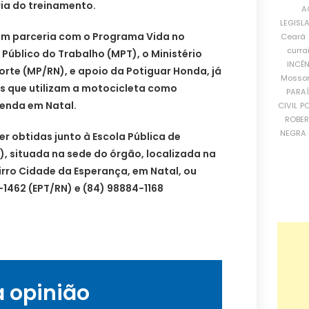
ia do treinamento.
A
LEGISL
 em parceria com o Programa Vida no
Ceará
curra
o Público do Trabalho (MPT), o Ministério
INCÊ
orte (MP/RN), e apoio da Potiguar Honda, já
Mosso
is que utilizam a motocicleta como
PARA
enda em Natal.
CIVIL
PO
ROBE
NEGRA 
 obtidas junto à Escola Pública de
), situada na sede do órgão, localizada na
bairro Cidade da Esperança, em Natal, ou
-1462 (EPT/RN) e (84) 98884-1168
a opinião