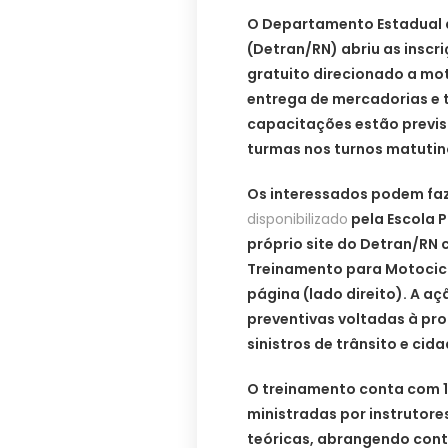
O Departamento Estadual d
(Detran/RN) abriu as insc
gratuito direcionado a mo
entrega de mercadorias e 
capacitações estão previst
turmas nos turnos matutino
Os interessados podem faz
disponibilizado
pela Escola P
próprio site do Detran/RN
Treinamento para Motocicli
página (lado direito). A a
preventivas voltadas à pr
sinistros de trânsito e cid
O treinamento conta com 1
ministradas por instrutore
teóricas, abrangendo conte