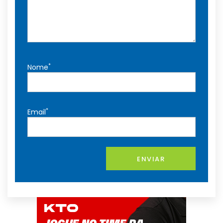
*
Nome
*
Email
ENVIAR