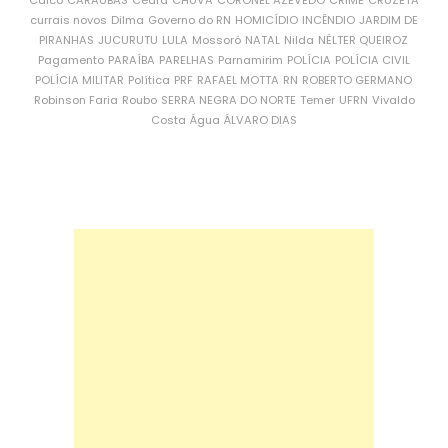
Caicó
CARAÚBAS
Ceará
CHUVA
CORONEL AZEVEDO
CRIME
CRUZETA
currais novos
Dilma
Governo do RN
HOMICÍDIO
INCÊNDIO
JARDIM DE
PIRANHAS
JUCURUTU
LULA
Mossoró
NATAL
Nilda
NÉLTER QUEIROZ
Pagamento
PARAÍBA
PARELHAS
Parnamirim
POLÍCIA
POLÍCIA CIVIL
POLÍCIA MILITAR
Política
PRF
RAFAEL MOTTA
RN
ROBERTO GERMANO
Robinson Faria
Roubo
SERRA NEGRA DO NORTE
Temer
UFRN
Vivaldo
Costa
Água
ÁLVARO DIAS