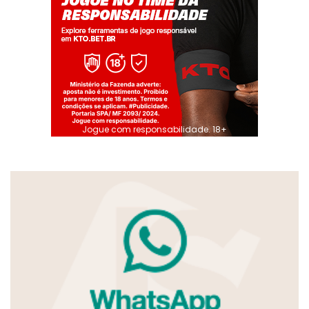
Jogue com responsabilidade. 18+