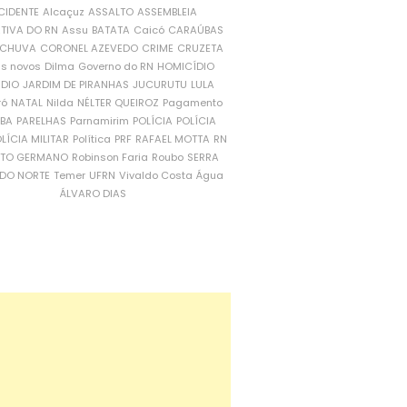
CIDENTE
Alcaçuz
ASSALTO
ASSEMBLEIA
ATIVA DO RN
Assu
BATATA
Caicó
CARAÚBAS
CHUVA
CORONEL AZEVEDO
CRIME
CRUZETA
is novos
Dilma
Governo do RN
HOMICÍDIO
NDIO
JARDIM DE PIRANHAS
JUCURUTU
LULA
ró
NATAL
Nilda
NÉLTER QUEIROZ
Pagamento
ÍBA
PARELHAS
Parnamirim
POLÍCIA
POLÍCIA
LÍCIA MILITAR
Política
PRF
RAFAEL MOTTA
RN
RTO GERMANO
Robinson Faria
Roubo
SERRA
DO NORTE
Temer
UFRN
Vivaldo Costa
Água
ÁLVARO DIAS