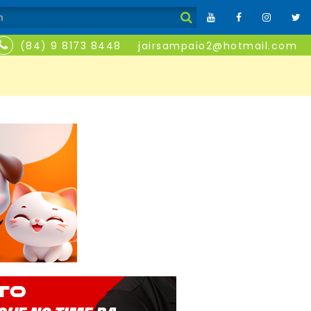
(84) 9 8173 8448
jairsampaio2@hotmail.com