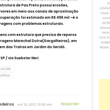
A
estrutura de Pau Preto possui erosões,
LEGISL
rvores em meio aos canais de aproximação
Ceará
recuperação foi estimado em R$ 496 mil –é o
curra
INCÊ
rragens com problemas estruturais.
Mosso
PARA
ens com estrutura que precisa de reparos
CIVIL
PO
ragens Marechal Dutra(Gargalheiras), em
ROBE
em das Traíras em Jardim do Seridó.
NEGRA 
P / via Suebster Neri
 ACARI
RAÍRAS
edeiros
Responder
out 10, 2017, 12:35 am