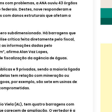
ens com problemas, a ANA ouviu 43 órgãos
e federais. Destes, nove responderam e
 com danos estruturais que afetam a
ero subdimensionado. Há barragens que
se crítica feita diretamente pelo fiscal,
z as informações dadas pelo
”, afirma Alan Vaz Lopes,
e fiscalização da agência de águas.
blicas e 9 privadas, sendo a maioria ligada
delas tem relação com mineração ou
goas, por exemplo, são sete em usinas de
 comprometidas.
io Viela (AL), tem quatro barragens com
que carecem de ampliação. O vertedor é a