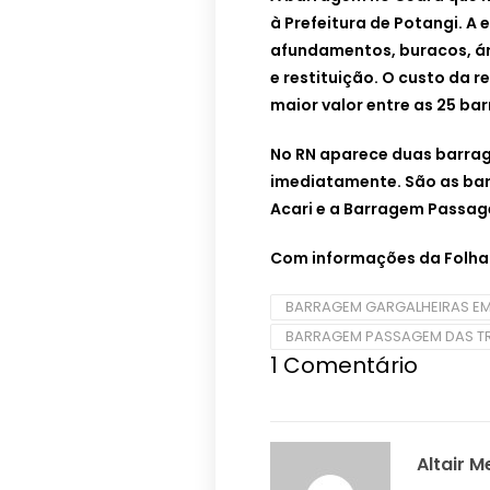
à Prefeitura de Potangi. A 
afundamentos, buracos, á
e restituição. O custo da 
maior valor entre as 25 ba
No RN aparece duas barrag
imediatamente. São as bar
Acari e a Barragem Passag
Com informações da Folha S
BARRAGEM GARGALHEIRAS EM
BARRAGEM PASSAGEM DAS T
1
Comentário
Altair M