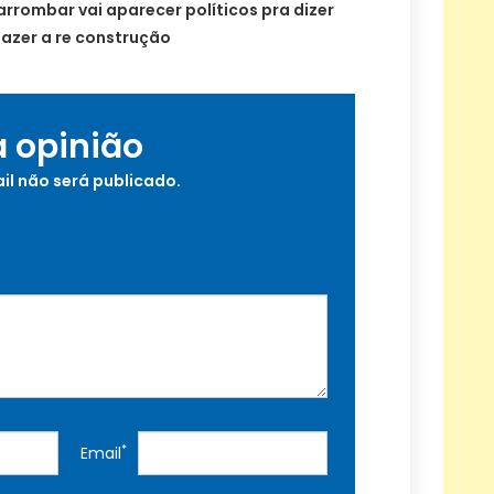
rrombar vai aparecer políticos pra dizer
fazer a re construção
a opinião
il não será publicado.
*
Email