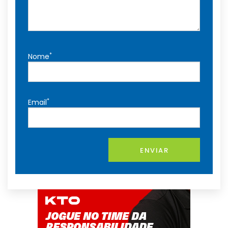
*
Nome
*
Email
ENVIAR