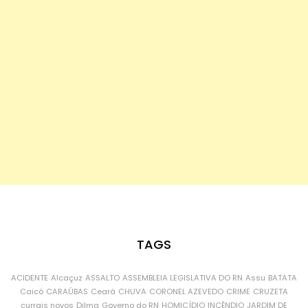
TAGS
ACIDENTE
Alcaçuz
ASSALTO
ASSEMBLEIA LEGISLATIVA DO RN
Assu
BATATA
Caicó
CARAÚBAS
Ceará
CHUVA
CORONEL AZEVEDO
CRIME
CRUZETA
currais novos
Dilma
Governo do RN
HOMICÍDIO
INCÊNDIO
JARDIM DE