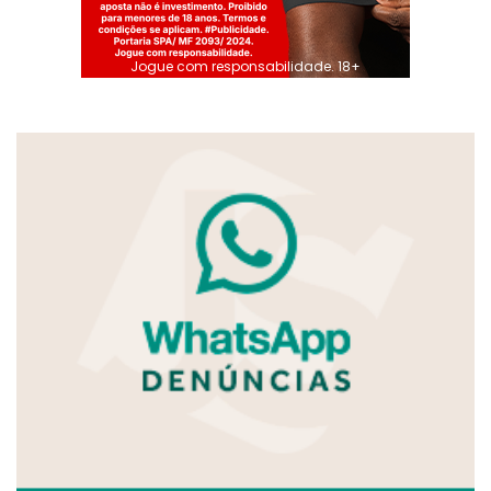
Jogue com responsabilidade. 18+