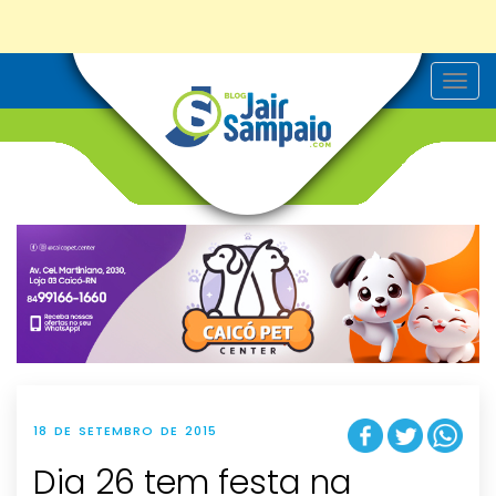
T
o
g
g
l
e
n
a
v
i
g
a
t
i
o
n
18 DE SETEMBRO DE 2015
Dia 26 tem festa na