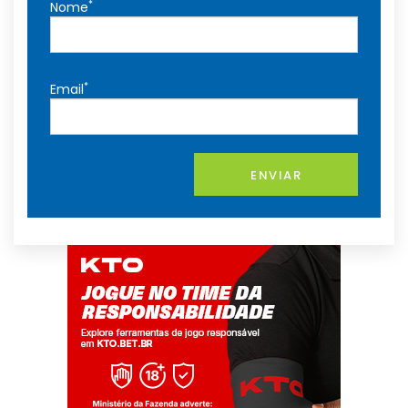
*
Nome
*
Email
ENVIAR