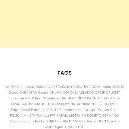
TAGS
ACIDENTE
Alcaçuz
ASSALTO
ASSEMBLEIA LEGISLATIVA DO RN
Assu
BATATA
Caicó
CARAÚBAS
Ceará
CHUVA
CORONEL AZEVEDO
CRIME
CRUZETA
currais novos
Dilma
Governo do RN
HOMICÍDIO
INCÊNDIO
JARDIM DE
PIRANHAS
JUCURUTU
LULA
Mossoró
NATAL
Nilda
NÉLTER QUEIROZ
Pagamento
PARAÍBA
PARELHAS
Parnamirim
POLÍCIA
POLÍCIA CIVIL
POLÍCIA MILITAR
Política
PRF
RAFAEL MOTTA
RN
ROBERTO GERMANO
Robinson Faria
Roubo
SERRA NEGRA DO NORTE
Temer
UFRN
Vivaldo
Costa
Água
ÁLVARO DIAS