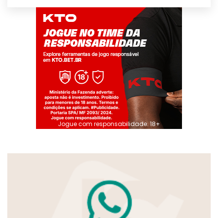
Jogue com responsabilidade. 18+