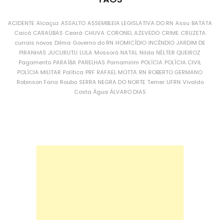
ACIDENTE
Alcaçuz
ASSALTO
ASSEMBLEIA LEGISLATIVA DO RN
Assu
BATATA
Caicó
CARAÚBAS
Ceará
CHUVA
CORONEL AZEVEDO
CRIME
CRUZETA
currais novos
Dilma
Governo do RN
HOMICÍDIO
INCÊNDIO
JARDIM DE
PIRANHAS
JUCURUTU
LULA
Mossoró
NATAL
Nilda
NÉLTER QUEIROZ
Pagamento
PARAÍBA
PARELHAS
Parnamirim
POLÍCIA
POLÍCIA CIVIL
POLÍCIA MILITAR
Política
PRF
RAFAEL MOTTA
RN
ROBERTO GERMANO
Robinson Faria
Roubo
SERRA NEGRA DO NORTE
Temer
UFRN
Vivaldo
Costa
Água
ÁLVARO DIAS