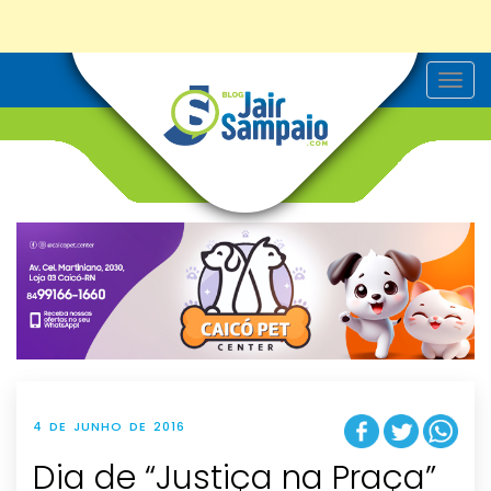
T
o
g
g
l
e
n
a
v
i
g
a
t
i
o
n
4 DE JUNHO DE 2016
Dia de “Justiça na Praça”