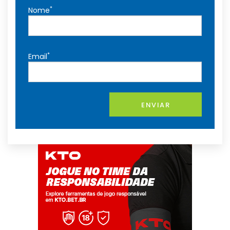
*
Nome
*
Email
ENVIAR