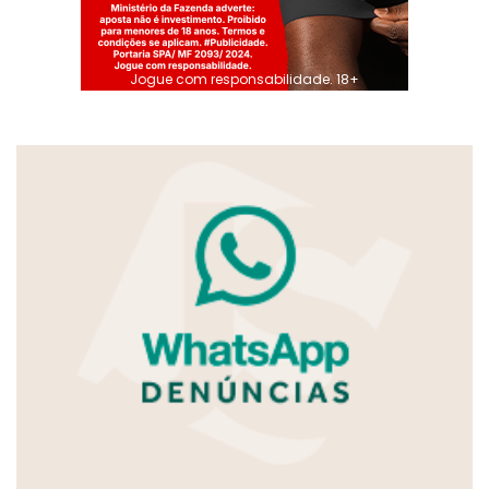
Jogue com responsabilidade. 18+