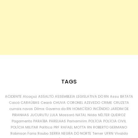
TAGS
ACIDENTE
Alcaçuz
ASSALTO
ASSEMBLEIA LEGISLATIVA DO RN
Assu
BATATA
Caicó
CARAÚBAS
Ceará
CHUVA
CORONEL AZEVEDO
CRIME
CRUZETA
currais novos
Dilma
Governo do RN
HOMICÍDIO
INCÊNDIO
JARDIM DE
PIRANHAS
JUCURUTU
LULA
Mossoró
NATAL
Nilda
NÉLTER QUEIROZ
Pagamento
PARAÍBA
PARELHAS
Parnamirim
POLÍCIA
POLÍCIA CIVIL
POLÍCIA MILITAR
Política
PRF
RAFAEL MOTTA
RN
ROBERTO GERMANO
Robinson Faria
Roubo
SERRA NEGRA DO NORTE
Temer
UFRN
Vivaldo