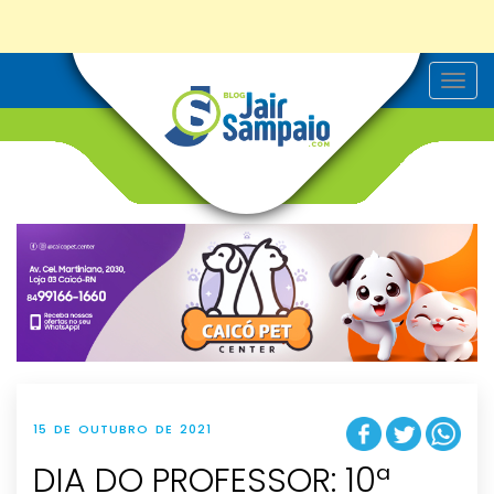
T
o
g
g
l
e
n
a
v
i
g
a
t
i
o
n
15 DE OUTUBRO DE 2021
DIA DO PROFESSOR: 10ª