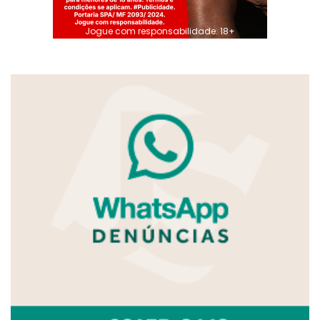
Jogue com responsabilidade. 18+