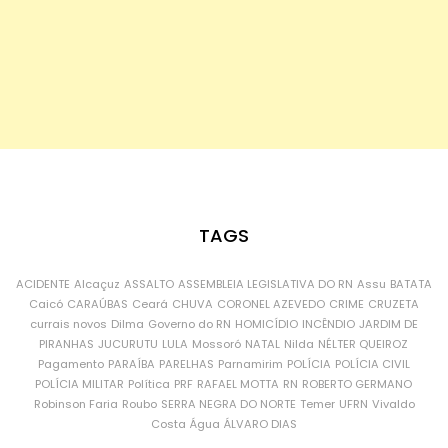
TAGS
ACIDENTE
Alcaçuz
ASSALTO
ASSEMBLEIA LEGISLATIVA DO RN
Assu
BATATA
Caicó
CARAÚBAS
Ceará
CHUVA
CORONEL AZEVEDO
CRIME
CRUZETA
currais novos
Dilma
Governo do RN
HOMICÍDIO
INCÊNDIO
JARDIM DE
PIRANHAS
JUCURUTU
LULA
Mossoró
NATAL
Nilda
NÉLTER QUEIROZ
Pagamento
PARAÍBA
PARELHAS
Parnamirim
POLÍCIA
POLÍCIA CIVIL
POLÍCIA MILITAR
Política
PRF
RAFAEL MOTTA
RN
ROBERTO GERMANO
Robinson Faria
Roubo
SERRA NEGRA DO NORTE
Temer
UFRN
Vivaldo
Costa
Água
ÁLVARO DIAS