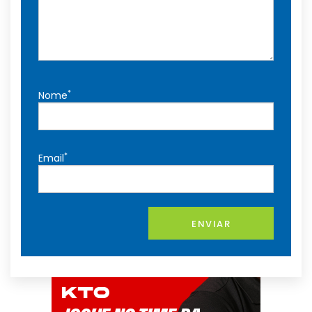
*
Nome
*
Email
ENVIAR