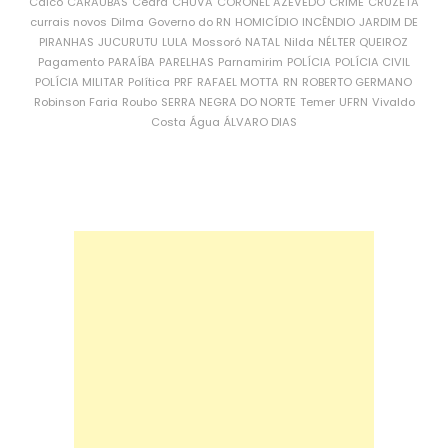
Caicó
CARAÚBAS
Ceará
CHUVA
CORONEL AZEVEDO
CRIME
CRUZETA
currais novos
Dilma
Governo do RN
HOMICÍDIO
INCÊNDIO
JARDIM DE
PIRANHAS
JUCURUTU
LULA
Mossoró
NATAL
Nilda
NÉLTER QUEIROZ
Pagamento
PARAÍBA
PARELHAS
Parnamirim
POLÍCIA
POLÍCIA CIVIL
POLÍCIA MILITAR
Política
PRF
RAFAEL MOTTA
RN
ROBERTO GERMANO
Robinson Faria
Roubo
SERRA NEGRA DO NORTE
Temer
UFRN
Vivaldo
Costa
Água
ÁLVARO DIAS