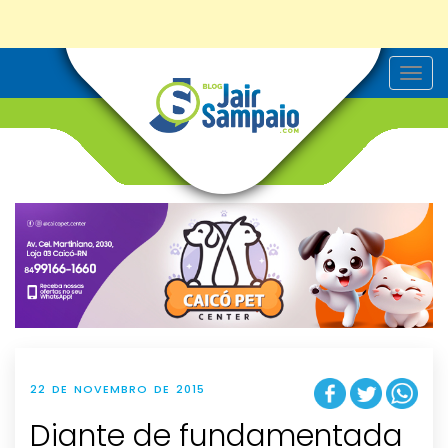
T
o
g
g
l
e
n
a
v
i
g
a
t
i
o
n
22 DE NOVEMBRO DE 2015
Diante de fundamentada