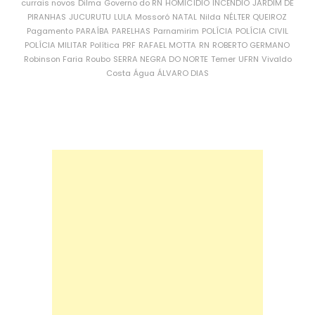
currais novos
Dilma
Governo do RN
HOMICÍDIO
INCÊNDIO
JARDIM DE
PIRANHAS
JUCURUTU
LULA
Mossoró
NATAL
Nilda
NÉLTER QUEIROZ
Pagamento
PARAÍBA
PARELHAS
Parnamirim
POLÍCIA
POLÍCIA CIVIL
POLÍCIA MILITAR
Política
PRF
RAFAEL MOTTA
RN
ROBERTO GERMANO
Robinson Faria
Roubo
SERRA NEGRA DO NORTE
Temer
UFRN
Vivaldo
Costa
Água
ÁLVARO DIAS