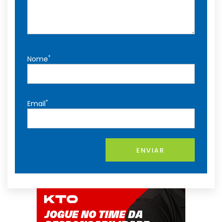
*
Nome
*
Email
ENVIAR