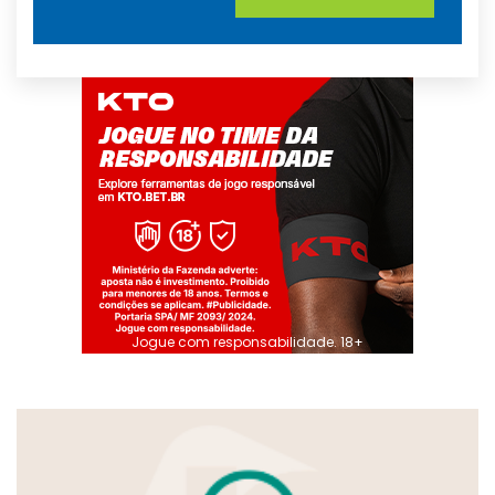
Jogue com responsabilidade. 18+