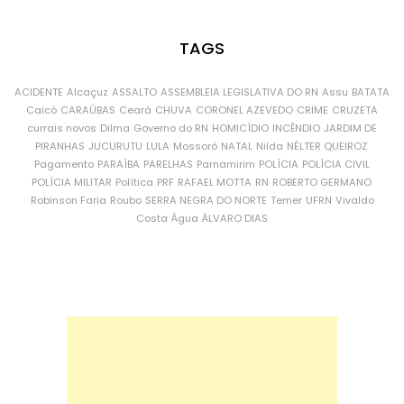
TAGS
ACIDENTE
Alcaçuz
ASSALTO
ASSEMBLEIA LEGISLATIVA DO RN
Assu
BATATA
Caicó
CARAÚBAS
Ceará
CHUVA
CORONEL AZEVEDO
CRIME
CRUZETA
currais novos
Dilma
Governo do RN
HOMICÍDIO
INCÊNDIO
JARDIM DE
PIRANHAS
JUCURUTU
LULA
Mossoró
NATAL
Nilda
NÉLTER QUEIROZ
Pagamento
PARAÍBA
PARELHAS
Parnamirim
POLÍCIA
POLÍCIA CIVIL
POLÍCIA MILITAR
Política
PRF
RAFAEL MOTTA
RN
ROBERTO GERMANO
Robinson Faria
Roubo
SERRA NEGRA DO NORTE
Temer
UFRN
Vivaldo
Costa
Água
ÁLVARO DIAS