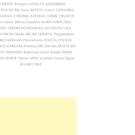
CIDENTE
Alcaçuz
ASSALTO
ASSEMBLEIA
ATIVA DO RN
Assu
BATATA
Caicó
CARAÚBAS
CHUVA
CORONEL AZEVEDO
CRIME
CRUZETA
is novos
Dilma
Governo do RN
HOMICÍDIO
NDIO
JARDIM DE PIRANHAS
JUCURUTU
LULA
ró
NATAL
Nilda
NÉLTER QUEIROZ
Pagamento
ÍBA
PARELHAS
Parnamirim
POLÍCIA
POLÍCIA
LÍCIA MILITAR
Política
PRF
RAFAEL MOTTA
RN
RTO GERMANO
Robinson Faria
Roubo
SERRA
DO NORTE
Temer
UFRN
Vivaldo Costa
Água
ÁLVARO DIAS