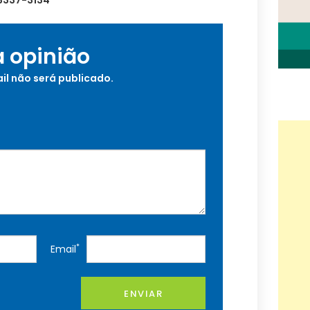
 3337-3134
a opinião
il não será publicado.
*
Email
ENVIAR