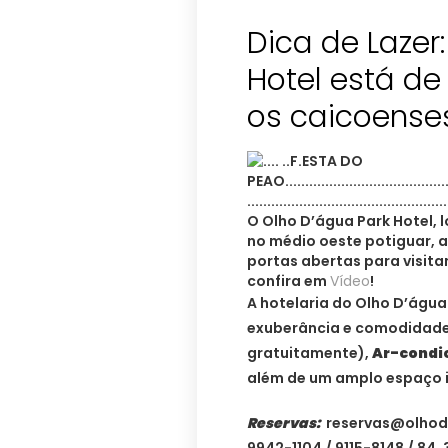
Dica de Lazer
Hotel está de
os caicoense
O Olho D’água Park Hotel, 
no médio oeste potiguar, a
portas abertas para visita
confira em
Vídeo
!
A hotelaria do Olho D’água
exuberância e comodidad
gratuitamente),
Ar-condic
além de um amplo espaço i
Reservas:
reservas@olhod