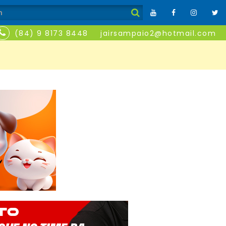
(84) 9 8173 8448
jairsampaio2@hotmail.com