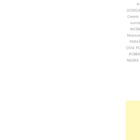
A
LEGISL
Ceará
curra
INCÊ
Mosso
PARA
CIVIL
PO
ROBE
NEGRA 