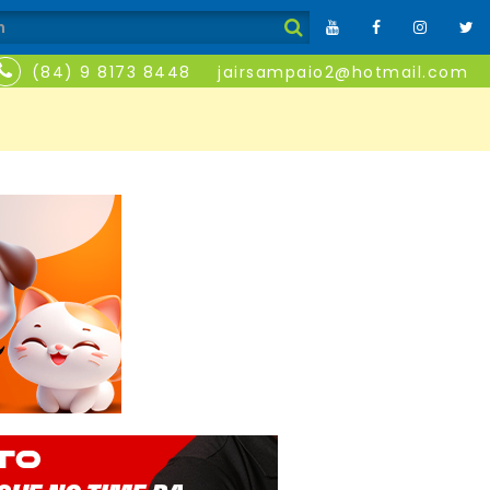
(84) 9 8173 8448
jairsampaio2@hotmail.com