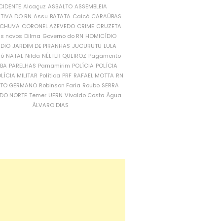
CIDENTE
Alcaçuz
ASSALTO
ASSEMBLEIA
ATIVA DO RN
Assu
BATATA
Caicó
CARAÚBAS
CHUVA
CORONEL AZEVEDO
CRIME
CRUZETA
is novos
Dilma
Governo do RN
HOMICÍDIO
NDIO
JARDIM DE PIRANHAS
JUCURUTU
LULA
ró
NATAL
Nilda
NÉLTER QUEIROZ
Pagamento
ÍBA
PARELHAS
Parnamirim
POLÍCIA
POLÍCIA
LÍCIA MILITAR
Política
PRF
RAFAEL MOTTA
RN
RTO GERMANO
Robinson Faria
Roubo
SERRA
DO NORTE
Temer
UFRN
Vivaldo Costa
Água
ÁLVARO DIAS