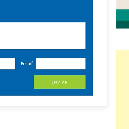
*
Email
ENVIAR