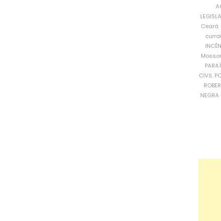
A
LEGISL
Ceará
curra
INCÊ
Mosso
PARA
CIVIL
PO
ROBE
NEGRA 