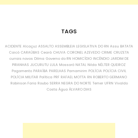
TAGS
ACIDENTE
Alcaçuz
ASSALTO
ASSEMBLEIA LEGISLATIVA DO RN
Assu
BATATA
Caicó
CARAÚBAS
Ceará
CHUVA
CORONEL AZEVEDO
CRIME
CRUZETA
currais novos
Dilma
Governo do RN
HOMICÍDIO
INCÊNDIO
JARDIM DE
PIRANHAS
JUCURUTU
LULA
Mossoró
NATAL
Nilda
NÉLTER QUEIROZ
Pagamento
PARAÍBA
PARELHAS
Parnamirim
POLÍCIA
POLÍCIA CIVIL
POLÍCIA MILITAR
Política
PRF
RAFAEL MOTTA
RN
ROBERTO GERMANO
Robinson Faria
Roubo
SERRA NEGRA DO NORTE
Temer
UFRN
Vivaldo
Costa
Água
ÁLVARO DIAS