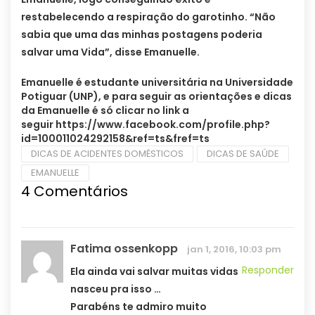
restabelecendo a respiração do garotinho. “Não
sabia que uma das minhas postagens poderia
salvar uma Vida”, disse Emanuelle.
Emanuelle é estudante universitária na Universidade
Potiguar (UNP), e para seguir as orientações e dicas
da Emanuelle é só clicar no link a
seguir https://www.facebook.com/profile.php?
id=100011024292158&ref=ts&fref=ts
DICAS DE ACIDENTES DOMÉSTICOS
DICAS DE SAÚDE
EMANUELLE
4 Comentários
Fatima ossenkopp
jan 1, 2016, 10:03 pm
Responder
Ela ainda vai salvar muitas vidas
nasceu pra isso …
Parabéns te admiro muito