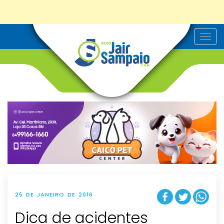
T
o
g
g
l
e
n
a
v
i
g
a
t
i
o
n
25 DE JANEIRO DE 2016
Dica de acidentes