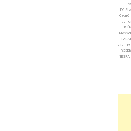
A
LEGISL
Ceará
curra
INCÊ
Mosso
PARA
CIVIL
PO
ROBE
NEGRA 