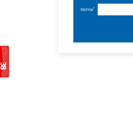
*
Nome