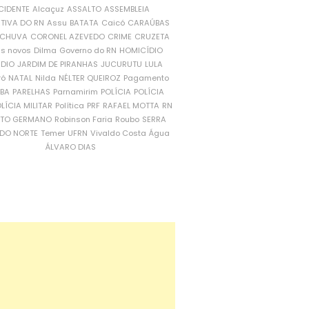
CIDENTE
Alcaçuz
ASSALTO
ASSEMBLEIA
ATIVA DO RN
Assu
BATATA
Caicó
CARAÚBAS
CHUVA
CORONEL AZEVEDO
CRIME
CRUZETA
is novos
Dilma
Governo do RN
HOMICÍDIO
NDIO
JARDIM DE PIRANHAS
JUCURUTU
LULA
ró
NATAL
Nilda
NÉLTER QUEIROZ
Pagamento
ÍBA
PARELHAS
Parnamirim
POLÍCIA
POLÍCIA
LÍCIA MILITAR
Política
PRF
RAFAEL MOTTA
RN
RTO GERMANO
Robinson Faria
Roubo
SERRA
DO NORTE
Temer
UFRN
Vivaldo Costa
Água
ÁLVARO DIAS