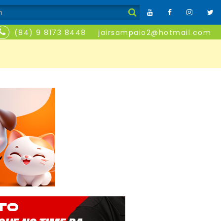
(84) 9 8173 8448
jairsampaio2@hotmail.com