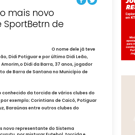
, o mais novo
 SportBetrn de
O nome dele já teve
ão, Didi Potiguar e por último Didi Leão,
e Amorim,o Didi da Barra, 37 anos, jogador
rito de Barra de Santana no Município de
ho conhecido da torcida de vários clubes do
por exemplo; Corintians de Caicó, Potiguar
uz, Baraúnas entre outros clubes do
is novo representante do Sistema
curutu, por misturar Futebol, torcida e