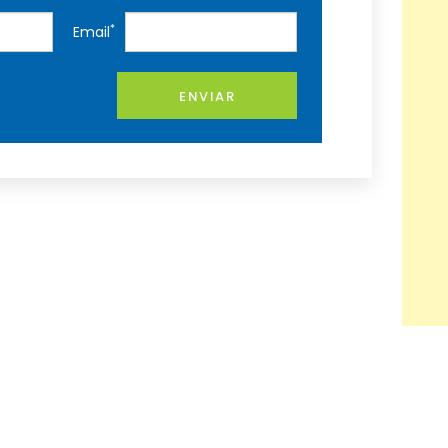
*
Email
ENVIAR