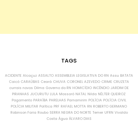
TAGS
ACIDENTE
Alcaçuz
ASSALTO
ASSEMBLEIA LEGISLATIVA DO RN
Assu
BATATA
Caicó
CARAÚBAS
Ceará
CHUVA
CORONEL AZEVEDO
CRIME
CRUZETA
currais novos
Dilma
Governo do RN
HOMICÍDIO
INCÊNDIO
JARDIM DE
PIRANHAS
JUCURUTU
LULA
Mossoró
NATAL
Nilda
NÉLTER QUEIROZ
Pagamento
PARAÍBA
PARELHAS
Parnamirim
POLÍCIA
POLÍCIA CIVIL
POLÍCIA MILITAR
Política
PRF
RAFAEL MOTTA
RN
ROBERTO GERMANO
Robinson Faria
Roubo
SERRA NEGRA DO NORTE
Temer
UFRN
Vivaldo
Costa
Água
ÁLVARO DIAS