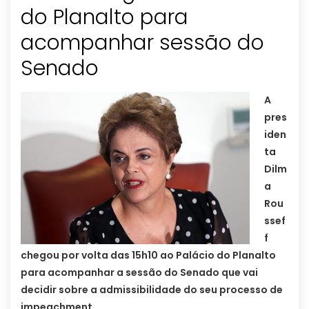
do Planalto para
acompanhar sessão do
Senado
A
pres
iden
ta
Dilm
a
Rou
ssef
f
chegou por volta das 15h10 ao Palácio do Planalto
para acompanhar a sessão do Senado que vai
decidir sobre a admissibilidade do seu processo de
impeachment.