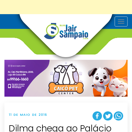
T
o
g
g
l
e
n
a
v
i
g
a
t
i
o
n
11 DE MAIO DE 2016
Dilma chega ao Palácio