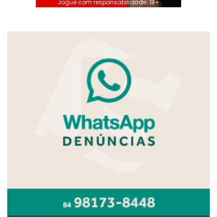
Jogue com responsabilidade. 18+