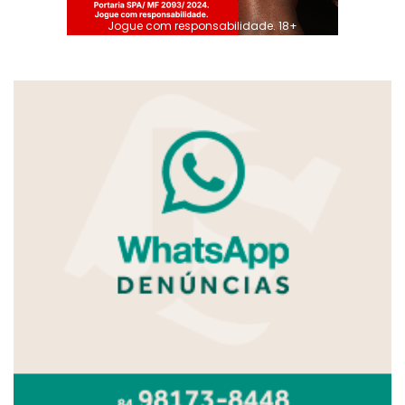
Jogue com responsabilidade. 18+