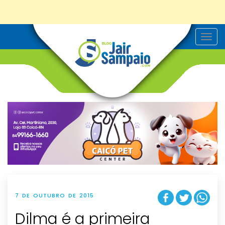
T
o
g
g
l
e
n
a
v
i
g
a
t
i
o
n
7 DE OUTUBRO DE 2015
Dilma é a primeira