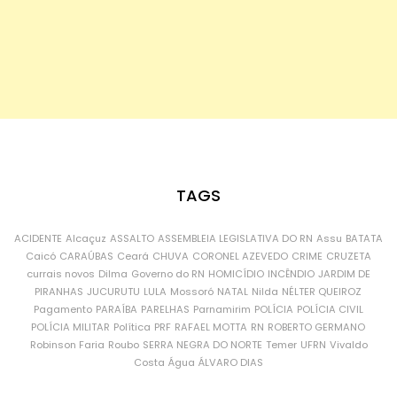
TAGS
ACIDENTE
Alcaçuz
ASSALTO
ASSEMBLEIA LEGISLATIVA DO RN
Assu
BATATA
Caicó
CARAÚBAS
Ceará
CHUVA
CORONEL AZEVEDO
CRIME
CRUZETA
currais novos
Dilma
Governo do RN
HOMICÍDIO
INCÊNDIO
JARDIM DE
PIRANHAS
JUCURUTU
LULA
Mossoró
NATAL
Nilda
NÉLTER QUEIROZ
Pagamento
PARAÍBA
PARELHAS
Parnamirim
POLÍCIA
POLÍCIA CIVIL
POLÍCIA MILITAR
Política
PRF
RAFAEL MOTTA
RN
ROBERTO GERMANO
Robinson Faria
Roubo
SERRA NEGRA DO NORTE
Temer
UFRN
Vivaldo
Costa
Água
ÁLVARO DIAS