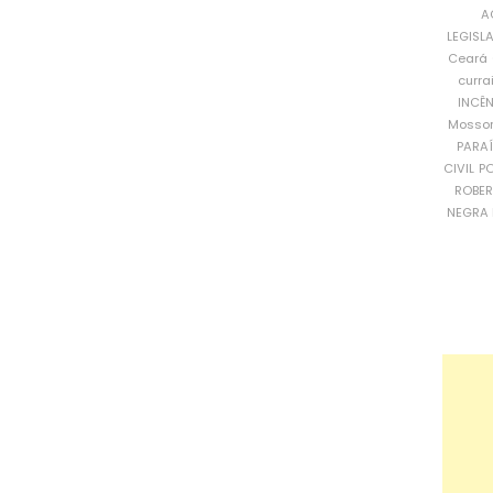
A
LEGISL
Ceará
curra
INCÊ
Mosso
PARA
CIVIL
PO
ROBE
NEGRA 