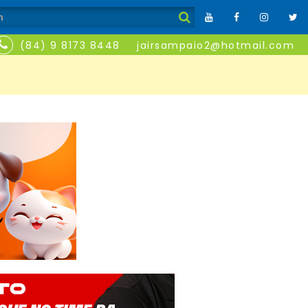
(84) 9 8173 8448
jairsampaio2@hotmail.com