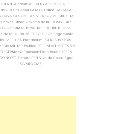
CIDENTE
Alcaçuz
ASSALTO
ASSEMBLEIA
ATIVA DO RN
Assu
BATATA
Caicó
CARAÚBAS
CHUVA
CORONEL AZEVEDO
CRIME
CRUZETA
is novos
Dilma
Governo do RN
HOMICÍDIO
NDIO
JARDIM DE PIRANHAS
JUCURUTU
LULA
ró
NATAL
Nilda
NÉLTER QUEIROZ
Pagamento
ÍBA
PARELHAS
Parnamirim
POLÍCIA
POLÍCIA
LÍCIA MILITAR
Política
PRF
RAFAEL MOTTA
RN
RTO GERMANO
Robinson Faria
Roubo
SERRA
DO NORTE
Temer
UFRN
Vivaldo Costa
Água
ÁLVARO DIAS