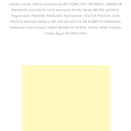
currais novos
Dilma
Governo do RN
HOMICÍDIO
INCÊNDIO
JARDIM DE
PIRANHAS
JUCURUTU
LULA
Mossoró
NATAL
Nilda
NÉLTER QUEIROZ
Pagamento
PARAÍBA
PARELHAS
Parnamirim
POLÍCIA
POLÍCIA CIVIL
POLÍCIA MILITAR
Política
PRF
RAFAEL MOTTA
RN
ROBERTO GERMANO
Robinson Faria
Roubo
SERRA NEGRA DO NORTE
Temer
UFRN
Vivaldo
Costa
Água
ÁLVARO DIAS