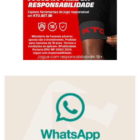
Jogue com responsabilidade. 18+