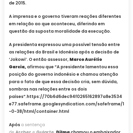
de 2015.
A imprensa e o governo tiveram reações diferentes
em relação ao que aconteceu, diferindo em
questão da suposta moralidade da execução.
A presidenta expressou uma possível tensão entre
as relações do Brasil e Idonésia após a decisão de
‘Jokowi’. O então assessor,
Marco Aurélio
Garcia,
afirmou que “A presidente lamentou essa
posição do governo indonésio e chamou atenção
para o fato de que essa decisão cria, sem dúvida,
sombras nas relações entre os dois
países”.https://70b6d6dec94f0265162897a8e3534
e77.safeframe.googlesyndication.com/safeframe/1
-0-38/html/container.html
Após
a sentença
de
Archer
e
Gularte
,
Dilma
chamou o embaixador