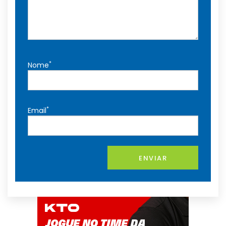
*
Nome
*
Email
ENVIAR