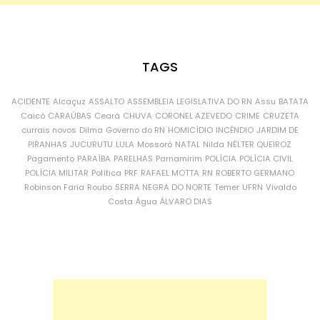
TAGS
ACIDENTE
Alcaçuz
ASSALTO
ASSEMBLEIA LEGISLATIVA DO RN
Assu
BATATA
Caicó
CARAÚBAS
Ceará
CHUVA
CORONEL AZEVEDO
CRIME
CRUZETA
currais novos
Dilma
Governo do RN
HOMICÍDIO
INCÊNDIO
JARDIM DE
PIRANHAS
JUCURUTU
LULA
Mossoró
NATAL
Nilda
NÉLTER QUEIROZ
Pagamento
PARAÍBA
PARELHAS
Parnamirim
POLÍCIA
POLÍCIA CIVIL
POLÍCIA MILITAR
Política
PRF
RAFAEL MOTTA
RN
ROBERTO GERMANO
Robinson Faria
Roubo
SERRA NEGRA DO NORTE
Temer
UFRN
Vivaldo
Costa
Água
ÁLVARO DIAS