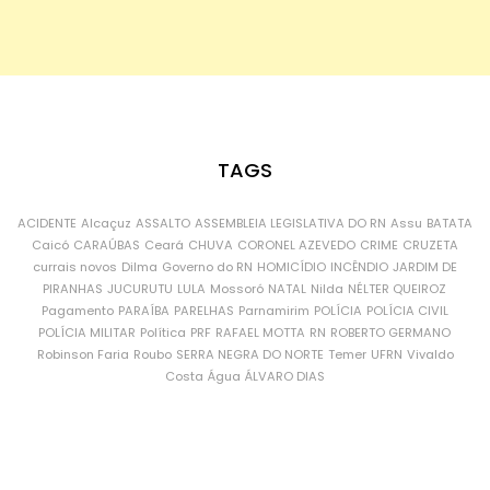
TAGS
ACIDENTE
Alcaçuz
ASSALTO
ASSEMBLEIA LEGISLATIVA DO RN
Assu
BATATA
Caicó
CARAÚBAS
Ceará
CHUVA
CORONEL AZEVEDO
CRIME
CRUZETA
currais novos
Dilma
Governo do RN
HOMICÍDIO
INCÊNDIO
JARDIM DE
PIRANHAS
JUCURUTU
LULA
Mossoró
NATAL
Nilda
NÉLTER QUEIROZ
Pagamento
PARAÍBA
PARELHAS
Parnamirim
POLÍCIA
POLÍCIA CIVIL
POLÍCIA MILITAR
Política
PRF
RAFAEL MOTTA
RN
ROBERTO GERMANO
Robinson Faria
Roubo
SERRA NEGRA DO NORTE
Temer
UFRN
Vivaldo
Costa
Água
ÁLVARO DIAS