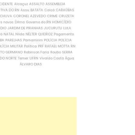
CIDENTE
Alcaçuz
ASSALTO
ASSEMBLEIA
ATIVA DO RN
Assu
BATATA
Caicó
CARAÚBAS
CHUVA
CORONEL AZEVEDO
CRIME
CRUZETA
is novos
Dilma
Governo do RN
HOMICÍDIO
NDIO
JARDIM DE PIRANHAS
JUCURUTU
LULA
ró
NATAL
Nilda
NÉLTER QUEIROZ
Pagamento
ÍBA
PARELHAS
Parnamirim
POLÍCIA
POLÍCIA
LÍCIA MILITAR
Política
PRF
RAFAEL MOTTA
RN
RTO GERMANO
Robinson Faria
Roubo
SERRA
DO NORTE
Temer
UFRN
Vivaldo Costa
Água
ÁLVARO DIAS