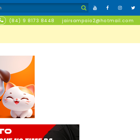
(84) 9 8173 8448
jairsampaio2@hotmail.com