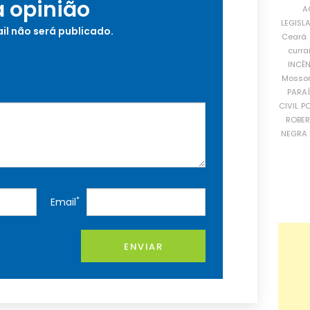
a opinião
A
LEGISL
il não será publicado.
Ceará
curra
INCÊ
Mosso
PARA
CIVIL
PO
ROBE
NEGRA 
*
Email
ENVIAR