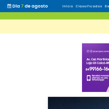
Dia
7
de agosto
Início
Classificados
El