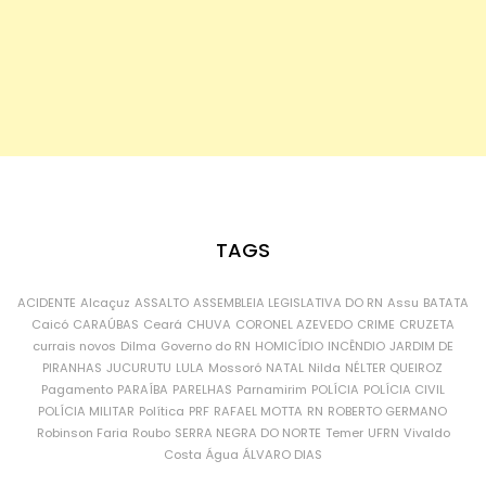
TAGS
ACIDENTE
Alcaçuz
ASSALTO
ASSEMBLEIA LEGISLATIVA DO RN
Assu
BATATA
Caicó
CARAÚBAS
Ceará
CHUVA
CORONEL AZEVEDO
CRIME
CRUZETA
currais novos
Dilma
Governo do RN
HOMICÍDIO
INCÊNDIO
JARDIM DE
PIRANHAS
JUCURUTU
LULA
Mossoró
NATAL
Nilda
NÉLTER QUEIROZ
Pagamento
PARAÍBA
PARELHAS
Parnamirim
POLÍCIA
POLÍCIA CIVIL
POLÍCIA MILITAR
Política
PRF
RAFAEL MOTTA
RN
ROBERTO GERMANO
Robinson Faria
Roubo
SERRA NEGRA DO NORTE
Temer
UFRN
Vivaldo
Costa
Água
ÁLVARO DIAS