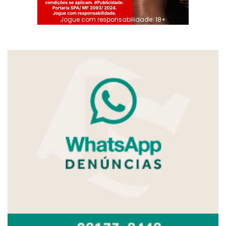
Jogue com responsabilidade. 18+