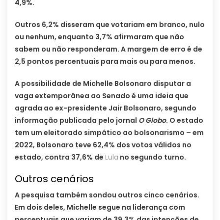
4,9%.
Outros 6,2% disseram que votariam em branco, nulo
ou nenhum, enquanto 3,7% afirmaram que não
sabem ou não responderam. A margem de erro é de
2,5 pontos percentuais para mais ou para menos.
A possibilidade de Michelle Bolsonaro disputar a
vaga extemporânea ao Senado é uma ideia que
agrada ao ex-presidente Jair Bolsonaro, segundo
informação publicada pelo jornal
O Globo
. O estado
tem um eleitorado simpático ao bolsonarismo – em
2022, Bolsonaro teve 62,4% dos votos válidos no
estado, contra 37,6% de
Lula
no segundo turno.
Outros cenários
A pesquisa também sondou outros cinco cenários.
Em dois deles, Michelle segue na liderança com
percentuais que variam de 39,3% das intenções de