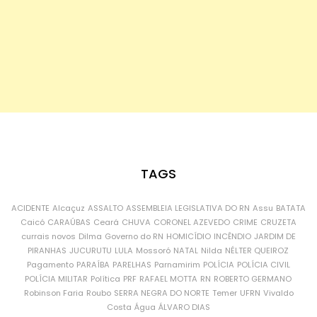
TAGS
ACIDENTE
Alcaçuz
ASSALTO
ASSEMBLEIA LEGISLATIVA DO RN
Assu
BATATA
Caicó
CARAÚBAS
Ceará
CHUVA
CORONEL AZEVEDO
CRIME
CRUZETA
currais novos
Dilma
Governo do RN
HOMICÍDIO
INCÊNDIO
JARDIM DE
PIRANHAS
JUCURUTU
LULA
Mossoró
NATAL
Nilda
NÉLTER QUEIROZ
Pagamento
PARAÍBA
PARELHAS
Parnamirim
POLÍCIA
POLÍCIA CIVIL
POLÍCIA MILITAR
Política
PRF
RAFAEL MOTTA
RN
ROBERTO GERMANO
Robinson Faria
Roubo
SERRA NEGRA DO NORTE
Temer
UFRN
Vivaldo
Costa
Água
ÁLVARO DIAS