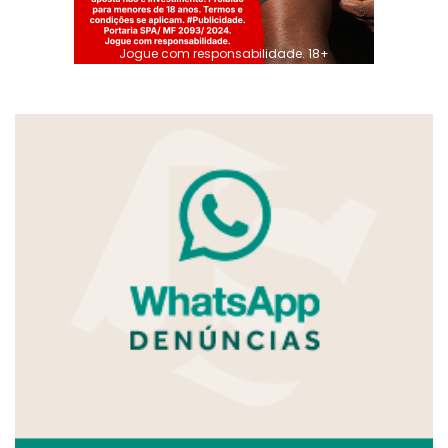
Jogue com responsabilidade. 18+