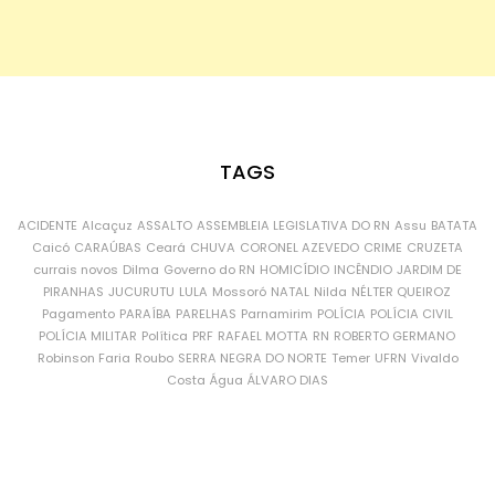
TAGS
ACIDENTE
Alcaçuz
ASSALTO
ASSEMBLEIA LEGISLATIVA DO RN
Assu
BATATA
Caicó
CARAÚBAS
Ceará
CHUVA
CORONEL AZEVEDO
CRIME
CRUZETA
currais novos
Dilma
Governo do RN
HOMICÍDIO
INCÊNDIO
JARDIM DE
PIRANHAS
JUCURUTU
LULA
Mossoró
NATAL
Nilda
NÉLTER QUEIROZ
Pagamento
PARAÍBA
PARELHAS
Parnamirim
POLÍCIA
POLÍCIA CIVIL
POLÍCIA MILITAR
Política
PRF
RAFAEL MOTTA
RN
ROBERTO GERMANO
Robinson Faria
Roubo
SERRA NEGRA DO NORTE
Temer
UFRN
Vivaldo
Costa
Água
ÁLVARO DIAS