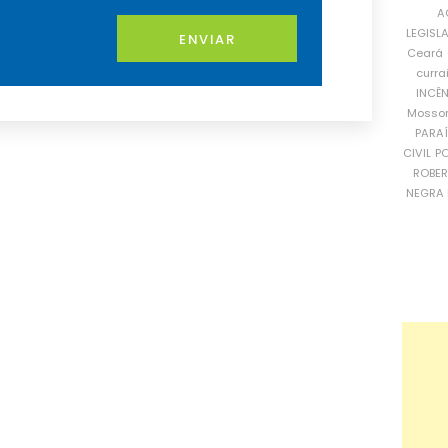
A
LEGISL
ENVIAR
Ceará
curra
INCÊ
Mosso
PARA
CIVIL
PO
ROBE
NEGRA 