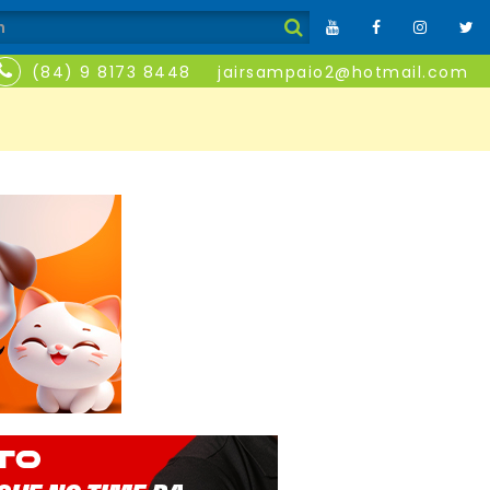
(84) 9 8173 8448
jairsampaio2@hotmail.com