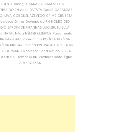
CIDENTE
Alcaçuz
ASSALTO
ASSEMBLEIA
ATIVA DO RN
Assu
BATATA
Caicó
CARAÚBAS
CHUVA
CORONEL AZEVEDO
CRIME
CRUZETA
is novos
Dilma
Governo do RN
HOMICÍDIO
NDIO
JARDIM DE PIRANHAS
JUCURUTU
LULA
ró
NATAL
Nilda
NÉLTER QUEIROZ
Pagamento
ÍBA
PARELHAS
Parnamirim
POLÍCIA
POLÍCIA
LÍCIA MILITAR
Política
PRF
RAFAEL MOTTA
RN
RTO GERMANO
Robinson Faria
Roubo
SERRA
DO NORTE
Temer
UFRN
Vivaldo Costa
Água
ÁLVARO DIAS