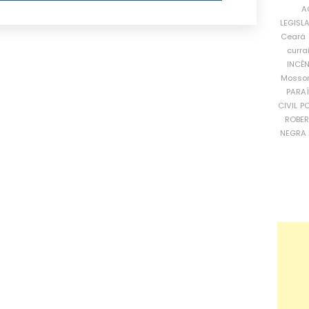
A
LEGISL
Ceará
curra
INCÊ
Mosso
PARA
CIVIL
PO
ROBE
NEGRA 