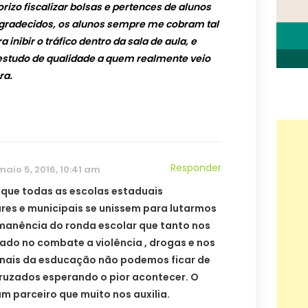
izo fiscalizar bolsas e pertences de alunos
agradecidos, os alunos sempre me cobram tal
inibir o tráfico dentro da sala de aula, e
 estudo de qualidade a quem realmente veio
ra.
Responder
maio 5, 2016, 10:41 am
 que todas as escolas estaduais
ares e municipais se unissem para lutarmos
manência do ronda escolar que tanto nos
ado no combate a violência , drogas e nos
onais da esducação não podemos ficar de
ruzados esperando o pior acontecer. O
um parceiro que muito nos auxilia.