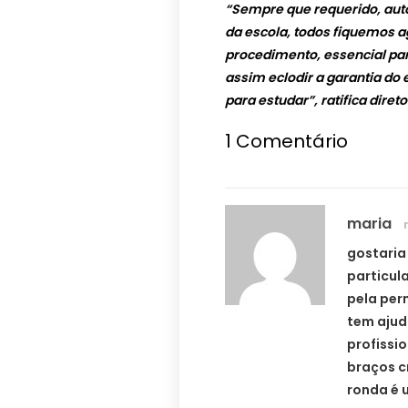
“Sempre que requerido, autor
da escola, todos fiquemos 
procedimento, essencial para 
assim eclodir a garantia do
para estudar”, ratifica direto
1
Comentário
maria
gostaria
particul
pela per
tem ajud
profissi
braços c
ronda é 