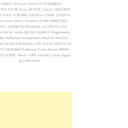
CIDENTE
Alcaçuz
ASSALTO
ASSEMBLEIA
ATIVA DO RN
Assu
BATATA
Caicó
CARAÚBAS
CHUVA
CORONEL AZEVEDO
CRIME
CRUZETA
is novos
Dilma
Governo do RN
HOMICÍDIO
NDIO
JARDIM DE PIRANHAS
JUCURUTU
LULA
ró
NATAL
Nilda
NÉLTER QUEIROZ
Pagamento
ÍBA
PARELHAS
Parnamirim
POLÍCIA
POLÍCIA
LÍCIA MILITAR
Política
PRF
RAFAEL MOTTA
RN
RTO GERMANO
Robinson Faria
Roubo
SERRA
DO NORTE
Temer
UFRN
Vivaldo Costa
Água
ÁLVARO DIAS