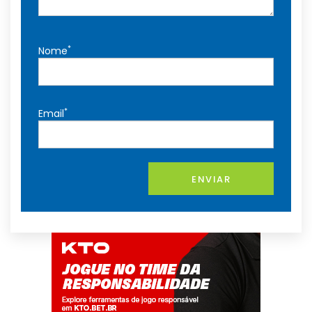
*
Nome
*
Email
ENVIAR