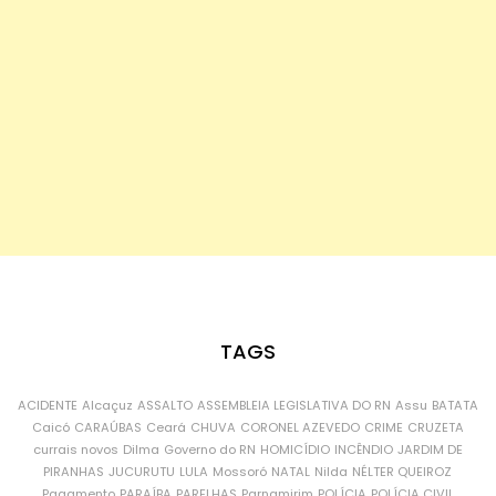
TAGS
ACIDENTE
Alcaçuz
ASSALTO
ASSEMBLEIA LEGISLATIVA DO RN
Assu
BATATA
Caicó
CARAÚBAS
Ceará
CHUVA
CORONEL AZEVEDO
CRIME
CRUZETA
currais novos
Dilma
Governo do RN
HOMICÍDIO
INCÊNDIO
JARDIM DE
PIRANHAS
JUCURUTU
LULA
Mossoró
NATAL
Nilda
NÉLTER QUEIROZ
Pagamento
PARAÍBA
PARELHAS
Parnamirim
POLÍCIA
POLÍCIA CIVIL