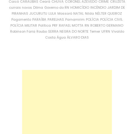
Caicó
CARAÚBAS
Ceará
CHUVA
CORONEL AZEVEDO
CRIME
CRUZETA
currais novos
Dilma
Governo do RN
HOMICÍDIO
INCÊNDIO
JARDIM DE
PIRANHAS
JUCURUTU
LULA
Mossoró
NATAL
Nilda
NÉLTER QUEIROZ
Pagamento
PARAÍBA
PARELHAS
Parnamirim
POLÍCIA
POLÍCIA CIVIL
POLÍCIA MILITAR
Política
PRF
RAFAEL MOTTA
RN
ROBERTO GERMANO
Robinson Faria
Roubo
SERRA NEGRA DO NORTE
Temer
UFRN
Vivaldo
Costa
Água
ÁLVARO DIAS