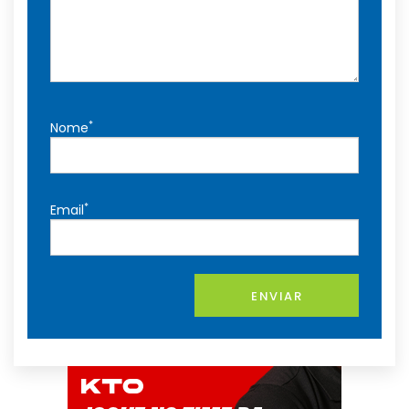
*
Nome
*
Email
ENVIAR