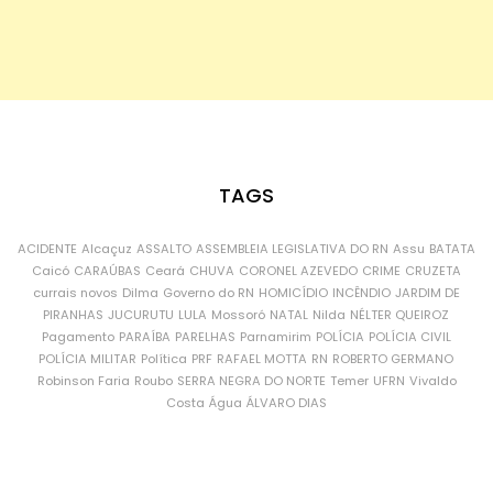
TAGS
ACIDENTE
Alcaçuz
ASSALTO
ASSEMBLEIA LEGISLATIVA DO RN
Assu
BATATA
Caicó
CARAÚBAS
Ceará
CHUVA
CORONEL AZEVEDO
CRIME
CRUZETA
currais novos
Dilma
Governo do RN
HOMICÍDIO
INCÊNDIO
JARDIM DE
PIRANHAS
JUCURUTU
LULA
Mossoró
NATAL
Nilda
NÉLTER QUEIROZ
Pagamento
PARAÍBA
PARELHAS
Parnamirim
POLÍCIA
POLÍCIA CIVIL
POLÍCIA MILITAR
Política
PRF
RAFAEL MOTTA
RN
ROBERTO GERMANO
Robinson Faria
Roubo
SERRA NEGRA DO NORTE
Temer
UFRN
Vivaldo
Costa
Água
ÁLVARO DIAS