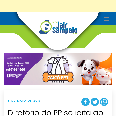
T
o
g
g
l
e
n
a
v
i
g
a
t
i
o
n
8 DE MAIO DE 2016
Diretório do PP solicita ao